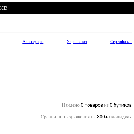
СОВ
Аксессуары
Украшения
Сертификат
0 товаров
0 бутиков
Найдено
из
300+
Сравнили предложения на
площадках