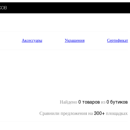
СОВ
Аксессуары
Украшения
Сертификат
0 товаров
0 бутиков
Найдено
из
300+
Сравнили предложения на
площадках