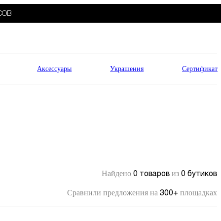
СОВ
Аксессуары
Украшения
Сертификат
0 товаров
0 бутиков
Найдено
из
300+
Сравнили предложения на
площадках