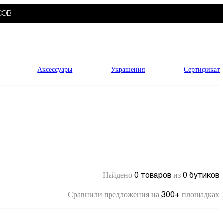
СОВ
Аксессуары
Украшения
Сертификат
0 товаров
0 бутиков
Найдено
из
300+
Сравнили предложения на
площадках