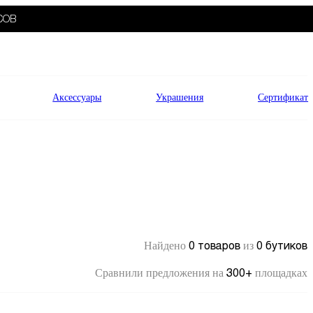
СОВ
Аксессуары
Украшения
Сертификат
0 товаров
0 бутиков
Найдено
из
300+
Сравнили предложения на
площадках