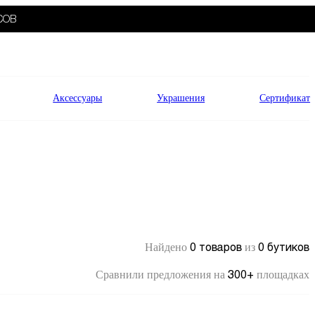
СОВ
Аксессуары
Украшения
Сертификат
0 товаров
0 бутиков
Найдено
из
300+
Сравнили предложения на
площадках