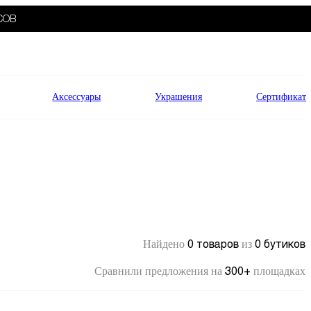
СОВ
Аксессуары
Украшения
Сертификат
0 товаров
0 бутиков
Найдено
из
300+
Сравнили предложения на
площадках