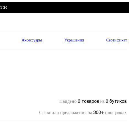
СОВ
Аксессуары
Украшения
Сертификат
0 товаров
0 бутиков
Найдено
из
300+
Сравнили предложения на
площадках