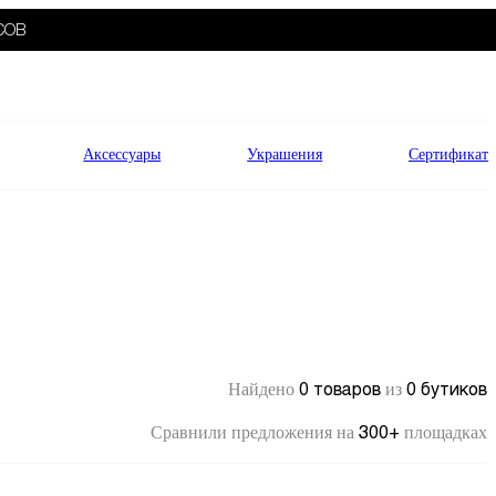
СОВ
Аксессуары
Украшения
Сертификат
0 товаров
0 бутиков
Найдено
из
300+
Сравнили предложения на
площадках