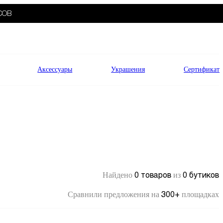
СОВ
Аксессуары
Украшения
Сертификат
0 товаров
0 бутиков
Найдено
из
300+
Сравнили предложения на
площадках