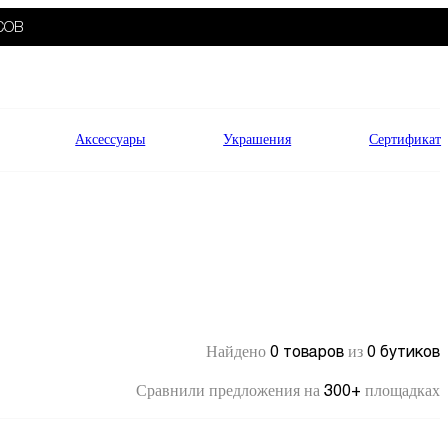
СОВ
Аксессуары
Украшения
Сертификат
0 товаров
0 бутиков
Найдено
из
300+
Сравнили предложения на
площадках