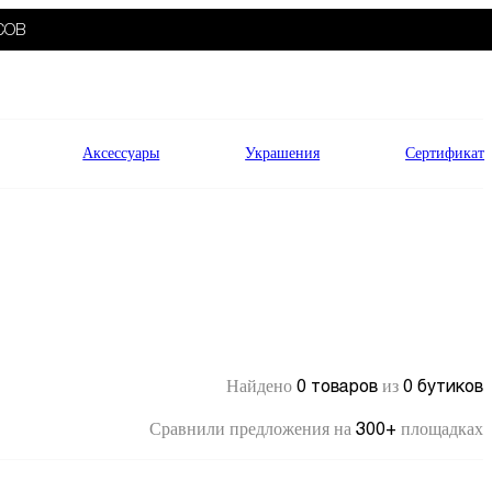
СОВ
Аксессуары
Украшения
Сертификат
0 товаров
0 бутиков
Найдено
из
300+
Сравнили предложения на
площадках