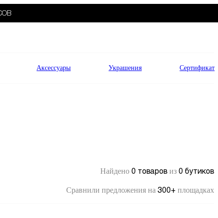
СОВ
Аксессуары
Украшения
Сертификат
0 товаров
0 бутиков
Найдено
из
300+
Сравнили предложения на
площадках