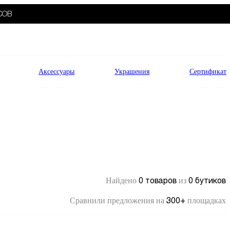
СОВ
Аксессуары
Украшения
Сертификат
0 товаров
0 бутиков
Найдено
из
300+
Сравнили предложения на
площадках