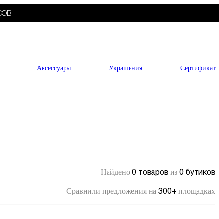
СОВ
Аксессуары
Украшения
Сертификат
0 товаров
0 бутиков
Найдено
из
300+
Сравнили предложения на
площадках