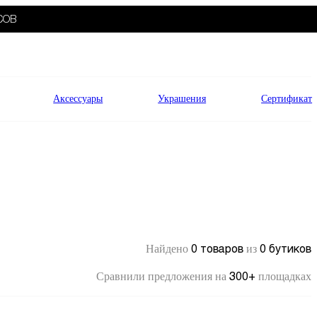
СОВ
Аксессуары
Украшения
Сертификат
0 товаров
0 бутиков
Найдено
из
300+
Сравнили предложения на
площадках