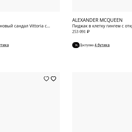
10
US
ALEXANDER MCQUEEN
овый сандал Vittoria с
Пиджак в клетку гингем с о
жду пальцами
плечами и ремнями
253 091
P
утика
4 бутика
Доступно