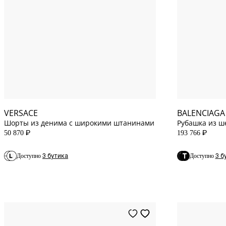
40
IT
36
EU
36
IT
38
EU
38
IT
40
EU
VERSACE
BALENCIAGA
Шорты из денима с широкими штанинами
Рубашка из ш
черная
50 870
193 766
P
P
3 бутика
3 б
Доступно
Доступно