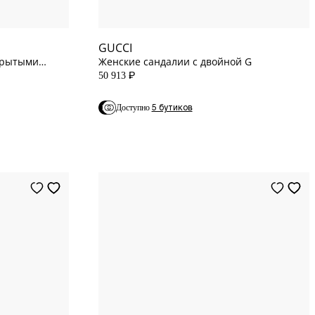
12
US
GUCCI
ткрытыми
Женские сандалии с двойной G
50 913
P
5 бутиков
Доступно