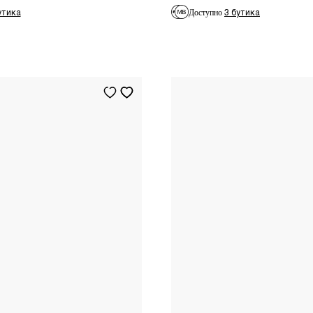
утика
3 бутика
Доступно
XS
INT
S
INT
M
INT
L
INT