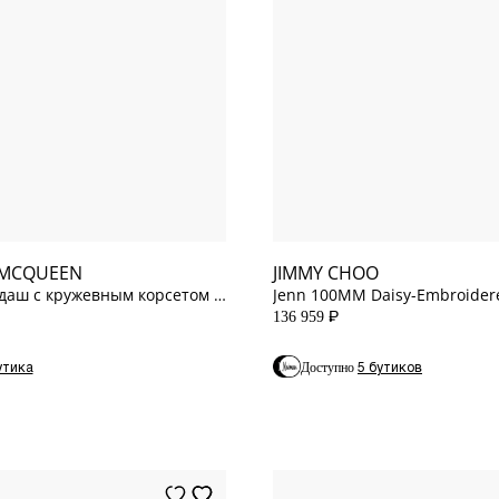
8
US
8.5
US
9
US
9.5
US
 MCQUEEN
JIMMY CHOO
даш с кружевным корсетом и
Jenn 100MM Daisy-Embroidere
ем
Slingback
136 959
P
утика
5 бутиков
Доступно