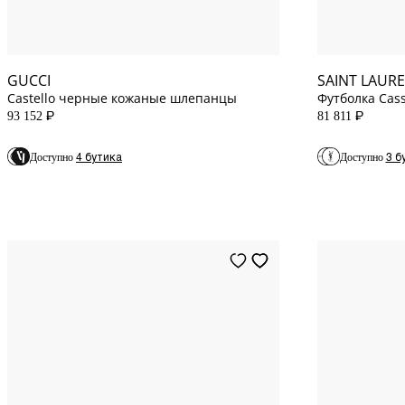
10.5
US
L
INT
GUCCI
SAINT LAUR
Castello черные кожаные шлепанцы
Футболка Cas
хлопкового т
93 152
81 811
P
P
4 бутика
3 б
Доступно
Доступно
8
US
38
IT
2
US