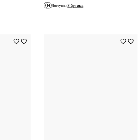
3 бутика
Доступно
5
US
5.5
US
6
US
6.5
US
7
US
7.5
US
8
US