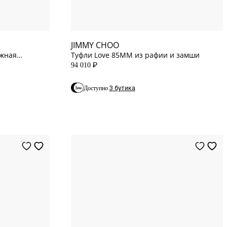
8.5
US
JIMMY CHOO
ажная
Туфли Love 85MM из рафии и замши
94 010
P
3 бутика
Доступно