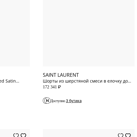
36
FR
40
FR
38
FR
SAINT LAURENT
d Satin
Шорты из шерстяной смеси в елочку до
колена
172 341
P
3 бутика
Доступно
65
cm