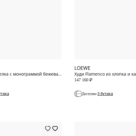
M
INT
L
INT
XS
INT
S
INT
LOEWE
елка с монограммой бежевая
Худи Flamenco из хлопка и 
147 160
P
утика
3 бутика
Доступно
36.5
EU