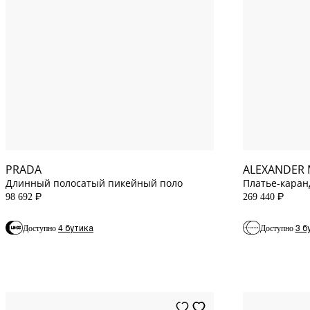
42
IT
4
US
36
IT
6
US
40
IT
10
US
44
IT
12
US
PRADA
ALEXANDER
Длинный полосатый пикейный поло
Платье-каран
клеткой гинг
98 692
269 440
P
P
4 бутика
3 б
Доступно
Доступно