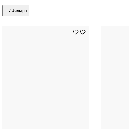
Фильтры
5
US
6
US
7
US
8
US
S
INT
9
US
M
INT
10
US
L
INT
11
US