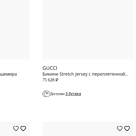
S
INT
M
INT
L
INT
XL
INT
GUCCI
кашемира
Бикини Stretch Jersey с переплетенной
монограммой G
75 628
P
3 бутика
Доступно