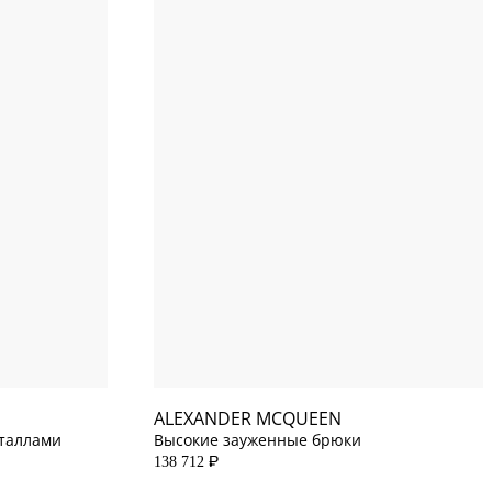
8
US
0
US
2
US
4
US
10
US
6
US
ALEXANDER MCQUEEN
сталлами
Высокие зауженные брюки
138 712
P