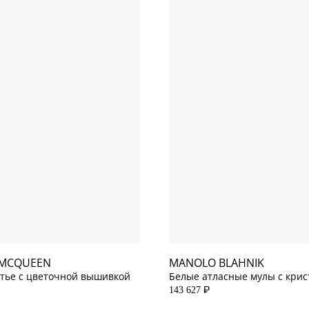
37
EU
34.5
EU
35
EU
35.5
EU
36
EU
40
EU
41
EU
 MCQUEEN
MANOLO BLAHNIK
тье с цветочной вышивкой
Белые атласные мулы с кри
143 627
P