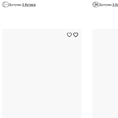
3 бутика
3 б
Доступно
Доступно
5
US
9
US
6
US
6.5
US
8
US
XS
INT
9.5
US
S
INT
10
US
M
INT