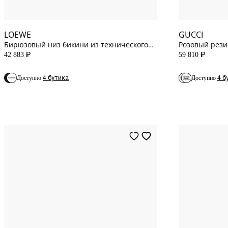
XS
INT
12
US
LOEWE
GUCCI
Бирюзовый низ бикини из технического
Розовый резин
трикотажа
ремешком ме
42 883
59 810
P
P
4 бутика
4 б
Доступно
Доступно