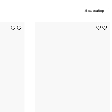
Наш выбор
6
US
7
US
8
US
9
US
10
US
11
US
5
US