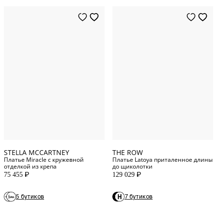
38
IT
40
IT
XS
INT
42
IT
S
INT
36
IT
M
INT
44
IT
L
INT
STELLA MCCARTNEY
THE ROW
Платье Miracle с кружевной
Платье Latoya приталенное длины
отделкой из крепа
до щиколотки
75 455
129 029
P
P
5 бутиков
7 бутиков
42
IT