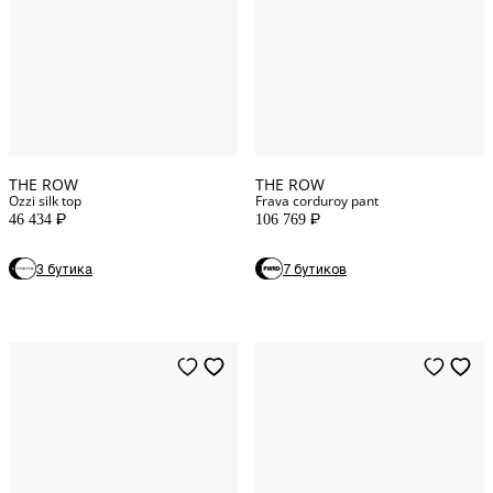
S
INT
28
WAIST
M
INT
29
WAIST
L
INT
31
WAIST
THE ROW
THE ROW
Ozzi silk top
Frava corduroy pant
46 434
106 769
P
P
3 бутика
7 бутиков
4
US
40
FR
6
US
34
FR
8
US
38
FR
14
US