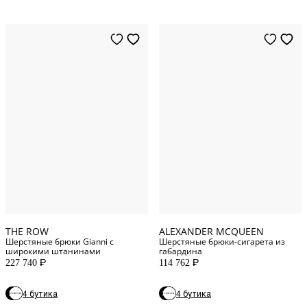
2
US
2
US
4
US
4
US
6
US
6
US
10
US
8
US
0
US
10
US
8
US
12
US
THE ROW
ALEXANDER MCQUEEN
Шерстяные брюки Gianni с
Шерстяные брюки-сигарета из
широкими штанинами
габардина
227 740
114 762
P
P
4 бутика
4 бутика