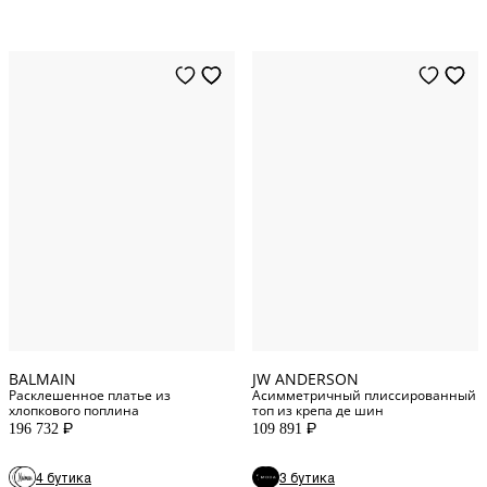
34
IT
36
IT
12
UK
38
IT
14
UK
40
IT
6
UK
42
IT
8
UK
44
IT
10
UK
BALMAIN
JW ANDERSON
Расклешенное платье из
Асимметричный плиссированный
хлопкового поплина
топ из крепа де шин
196 732
109 891
P
P
4 бутика
3 бутика