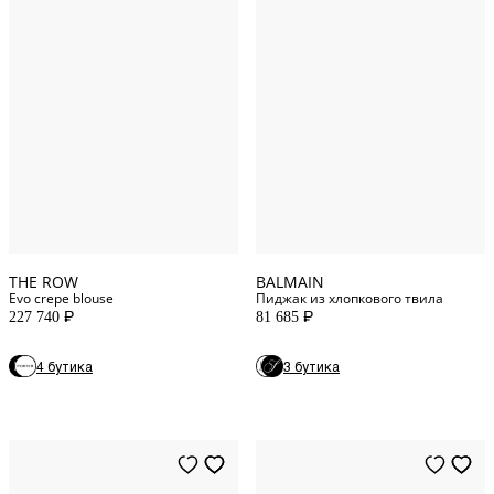
12
US
36
FR
2
US
38
FR
6
US
40
FR
8
US
42
FR
4
US
44
FR
THE ROW
BALMAIN
Evo crepe blouse
Пиджак из хлопкового твила
227 740
81 685
P
P
2
US
4 бутика
3 бутика
6
US
8
US
10
US