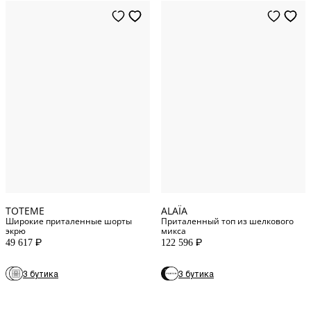
34
DE
36
FR
36
DE
38
FR
38
DE
34
FR
40
DE
40
FR
42
DE
42
FR
TOTEME
ALAÏA
Широкие приталенные шорты
Приталенный топ из шелкового
экрю
микса
49 617
122 596
P
P
3 бутика
3 бутика