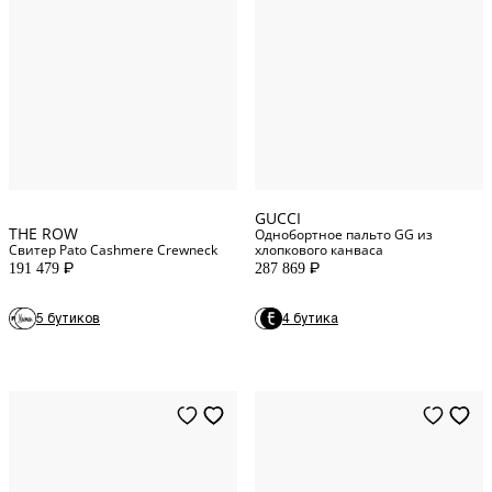
L
INT
40
IT
XL
INT
36
IT
XXS
INT
44
IT
GUCCI
THE ROW
Однобортное пальто GG из
Свитер Pato Cashmere Crewneck
хлопкового канваса
191 479
287 869
P
P
5 бутиков
4 бутика
36
IT
38
IT
40
IT