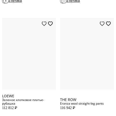
3 бутика
3 бутика
2
US
34
FR
4
US
32
FR
8
US
36
FR
10
US
38
FR
14
US
40
FR
6
US
LOEWE
THE ROW
Зеленое хлопковое платье-
рубашка
Eranza wool straight-leg pants
112 812
116 942
P
P