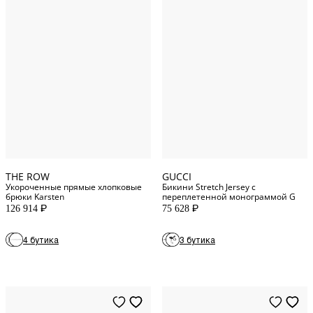
12
US
S
INT
0
US
M
INT
4
US
L
INT
14
US
XL
INT
THE ROW
GUCCI
Укороченные прямые хлопковые
Бикини Stretch Jersey с
брюки Karsten
переплетенной монограммой G
126 914
75 628
P
P
4 бутика
3 бутика
4
US
XXS
INT