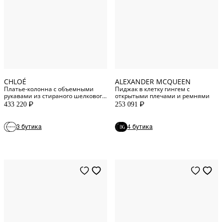
42
FR
0
US
44
FR
2
US
46
FR
10
US
CHLOÉ
ALEXANDER MCQUEEN
Платье-колонна с объемными
Пиджак в клетку гингем с
рукавами из стираного шелкового
открытыми плечами и ремнями
атласа
433 220
253 091
P
P
3 бутика
4 бутика
XXS
INT
XS
INT
2
US
S
INT