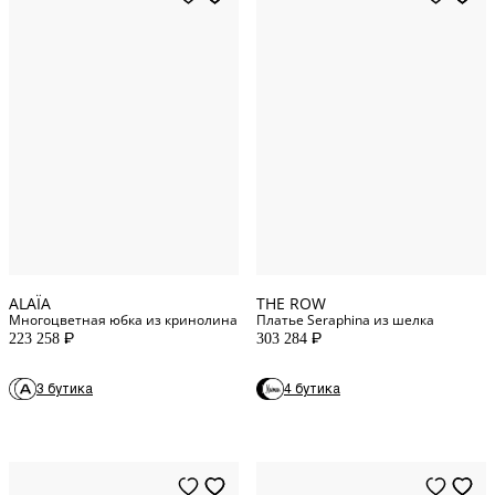
2
US
0
US
4
US
2
US
6
US
6
US
10
US
8
US
12
US
10
US
ALAÏA
THE ROW
Многоцветная юбка из крино­ли­на
Платье Seraphina из шелка
223 258
303 284
P
P
3 бутика
4 бутика