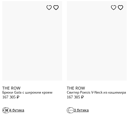
S
INT
XS
INT
M
INT
S
INT
L
INT
M
INT
XS
INT
L
INT
XL
INT
XXS
INT
THE ROW
THE ROW
Брюки Gala с широким кроем
Свитер Poesis V-Neck из кашемира
167 305
167 305
P
P
4 бутика
3 бутика
30
DE
32
DE