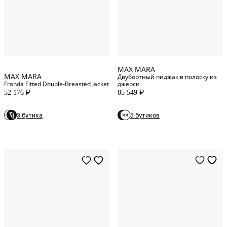
14
US
12
US
8
US
14
US
MAX MARA
MAX MARA
Двубортный пиджак в полоску из
Fronda Fitted Double-Breasted Jacket
джерси
52 176
85 549
P
P
3 бутика
5 бутиков
4
US
12
UK
6
US
16
UK
2
US