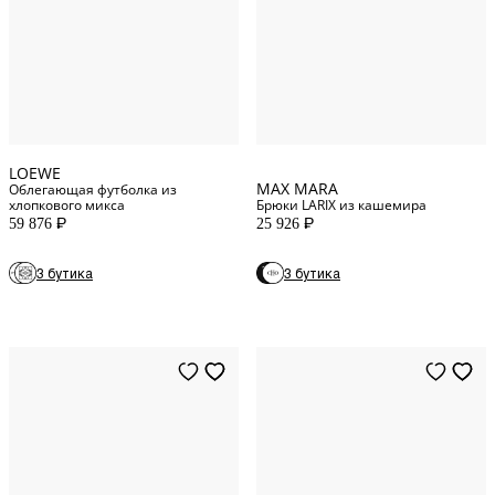
M
INT
L
INT
M
INT
XL
INT
S
INT
LOEWE
MAX MARA
Облегающая футболка из
хлопкового микса
Брюки LARIX из кашемира
59 876
25 926
P
P
24
WAIST
3 бутика
3 бутика
25
WAIST
23
WAIST
26
WAIST
XS
INT
27
WAIST