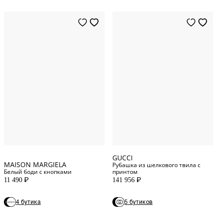
44
IT
44
IT
38
IT
40
IT
40
IT
42
IT
46
IT
36
IT
48
IT
38
IT
36
IT
GUCCI
MAISON MARGIELA
Рубашка из шелкового твила с
Белый боди с кнопками
принтом
11 490
141 956
P
P
4 бутика
5 бутиков
0
US