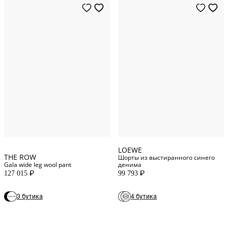
XS
INT
36
FR
S
INT
40
FR
M
INT
34
FR
L
INT
38
FR
XL
INT
42
FR
LOEWE
THE ROW
Шорты из выстиранного синего
Gala wide leg wool pant
денима
127 015
99 793
P
P
3 бутика
4 бутика