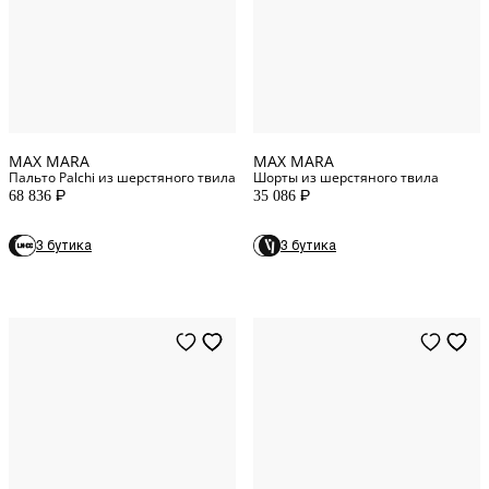
10
UK
8
US
14
UK
10
US
MAX MARA
MAX MARA
Пальто Palchi из шерстяного твила
Шорты из шерстяного твила
68 836
35 086
P
P
3 бутика
3 бутика
25
Waist (in)
26
Waist (in)
32
WAIST
27
Waist (in)