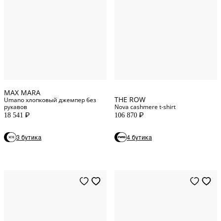
XS
INT
S
INT
XL
INT
M
INT
S
INT
L
INT
MAX MARA
THE ROW
Umano хлопковый джемпер без
рукавов
Nova cashmere t-shirt
18 541
106 870
P
P
3 бутика
4 бутика
XS
INT
S
INT
M
INT
42
IT