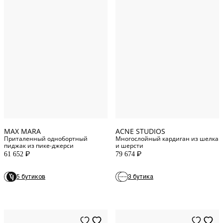
6
US
XS
INT
2
US
S
INT
8
US
M
INT
12
US
L
INT
14
US
XL
INT
MAX MARA
ACNE STUDIOS
Приталенный однобортный
Многослойный кардиган из шелка
пиджак из пике-джерси
и шерсти
61 652
79 674
P
P
5 бутиков
3 бутика
8
US