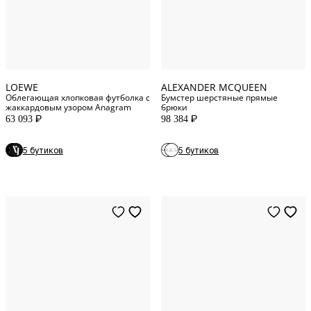
S
INT
38
IT
L
INT
44
IT
LOEWE
ALEXANDER MCQUEEN
Облегающая хлопковая футболка с
Бумстер шерстяные прямые
жаккардовым узором Anagram
брюки
63 093
98 384
P
P
4
US
5 бутиков
5 бутиков
8
US
10
US
0
US
2
US
4
US
6
US