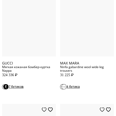
40
IT
8
US
44
IT
10
US
38
IT
12
US
46
IT
4
US
GUCCI
MAX MARA
Мягкая кожаная бомбер-куртка
Ninfa gabardine wool wide-leg
Nappa
trousers
324 336
31 225
P
P
7 бутиков
4 бутика
10
US
34
FR