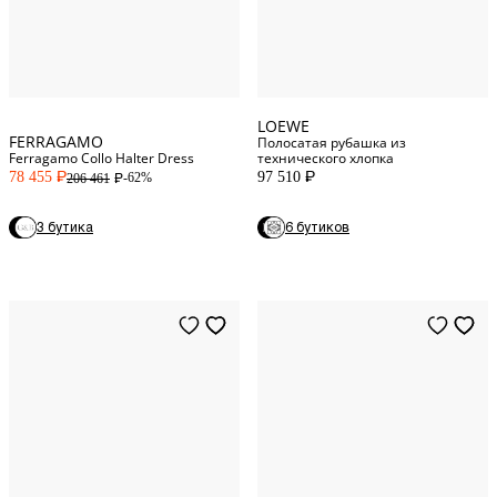
36
IT
M
INT
42
IT
LOEWE
FERRAGAMO
Полосатая рубашка из
Ferragamo Collo Halter Dress
технического хлопка
78 455
97 510
-62%
206 461
P
P
P
3 бутика
6 бутиков
XS
INT
40
IT
M
INT
42
IT