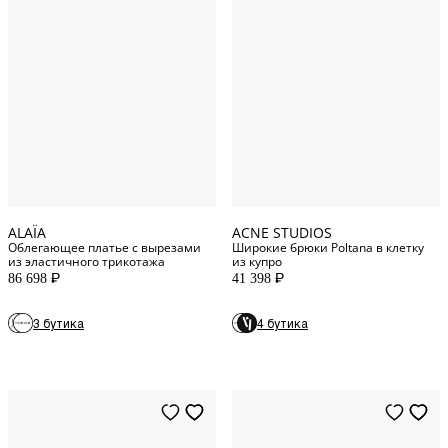
6
US
36
DE
8
US
38
DE
10
US
40
DE
12
US
42
DE
ALAÏA
ACNE STUDIOS
Облегающее платье с вырезами
Широкие брюки Poltana в клетку
из эластичного трикотажа
из купро
86 698
41 398
P
P
3 бутика
4 бутика
42
IT
2
US