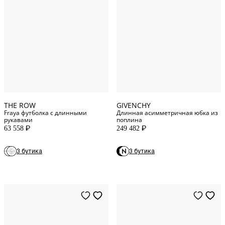
XXS
INT
42
IT
XS
INT
44
IT
S
INT
46
IT
M
INT
48
IT
THE ROW
GIVENCHY
Fraya футболка с длинными
Длинная асимметричная юбка из
рукавами
поплина
63 558
249 482
P
P
6
US
3 бутика
3 бутика
8
US
10
US
14
US