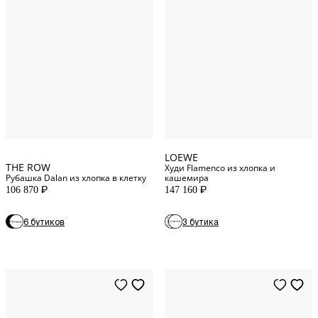
4
US
M
INT
0
US
L
INT
12
US
XS
INT
2
US
S
INT
LOEWE
THE ROW
Худи Flamenco из хлопка и
Рубашка Dalan из хлопка в клетку
кашемира
106 870
147 160
P
P
00
US
6 бутиков
3 бутика
0
US
2
US
32
DE
4
US
34
DE