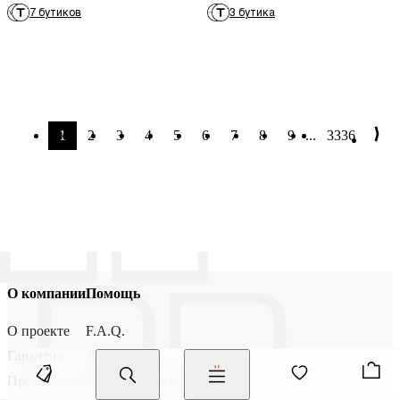
7 бутиков
3 бутика
1
2
3
4
5
6
7
8
9
...
3336
О компании
Помощь
О проекте
F.A.Q.
Гарантии
Доставка
Пресса о нас
Возврат и отмена