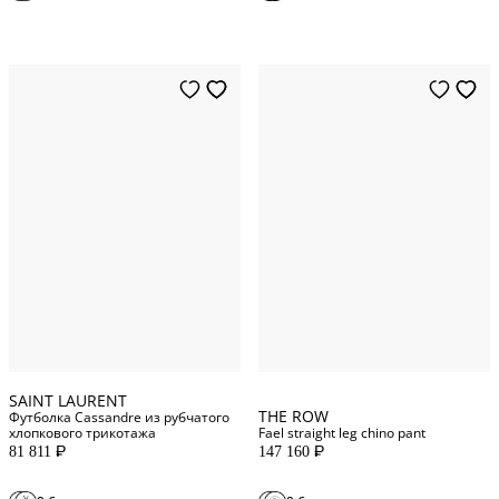
2
US
4
US
XS
INT
6
US
S
INT
0
US
M
INT
12
US
L
INT
8
US
SAINT LAURENT
THE ROW
Футболка Cassandre из рубчатого
хлопкового трикотажа
Fael straight leg chino pant
81 811
147 160
P
P