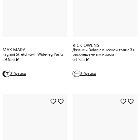
S
INT
28
Waist (in)
L
INT
29
Waist (in)
RICK OWENS
MAX MARA
Джинсы Bolan с высокой талией и
Fagiani Stretch-twill Wide-leg Pants
расклешенным низом
29 956
64 735
P
P
3 бутика
3 бутика
XS
INT
S
INT