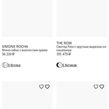
4
US
M
INT
8
US
L
INT
10
US
XL
INT
THE ROW
SIMONE ROCHA
Свитер Pato с круглым вырезом из
Мини-юбка с волнистым краем
кашемира
56 220
191 479
P
P
3 бутика
5 бутиков
M
INT
L
INT
XS
INT