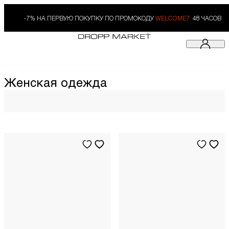
-7% НА ПЕРВУЮ ПОКУПКУ ПО ПРОМОКОДУ
WELCOME7.
48 ЧАСОВ
Женская одежда
38
IT
40
IT
34
IT