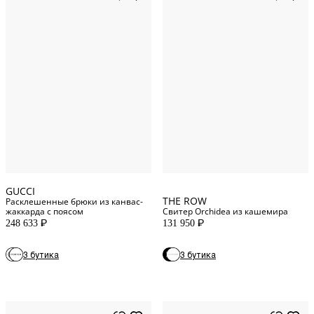
40
IT
42
IT
44
IT
XS
INT
38
IT
M
INT
46
IT
L
INT
GUCCI
THE ROW
Расклешенные брюки из канвас-
жаккарда с поясом
Свитер Orchidea из кашемира
248 633
131 950
P
P
3 бутика
3 бутика
30
DE
8
US
34
DE