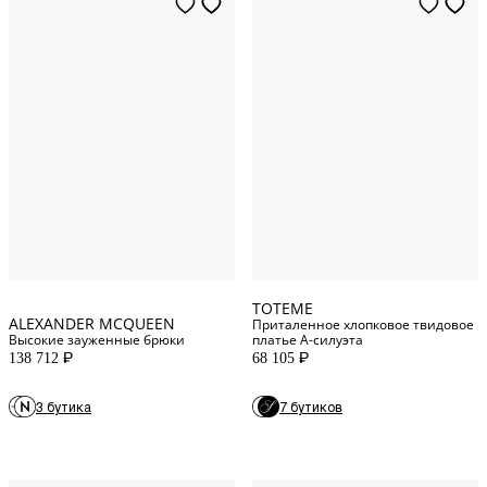
0
US
32
DE
2
US
36
DE
4
US
38
DE
10
US
40
DE
6
US
42
DE
TOTEME
ALEXANDER MCQUEEN
Приталенное хлопковое твидовое
Высокие зауженные брюки
платье А-силуэта
138 712
68 105
P
P
3 бутика
7 бутиков
32
FR
44
FR