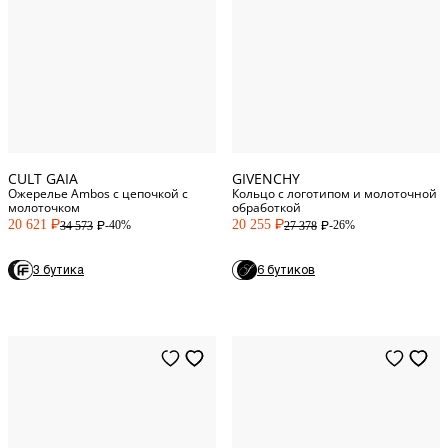
54
EU
55
EU
One Size
56
EU
CULT GAIA
GIVENCHY
Ожерелье Ambos с цепочкой с
Кольцо с логотипом и молоточной
молоточком
обработкой
20 621
20 255
-40%
-26%
34 573
27 378
P
P
P
P
3 бутика
6 бутиков