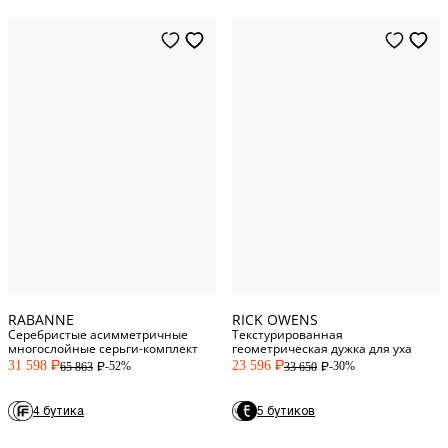
One Size
One Size
RABANNE
RICK OWENS
Серебристые асимметричные
Текстурированная
многослойные серьги-комплект
геометрическая дужка для уха
31 598
23 596
-52%
-30%
65 863
33 650
P
P
P
P
4 бутика
5 бутиков