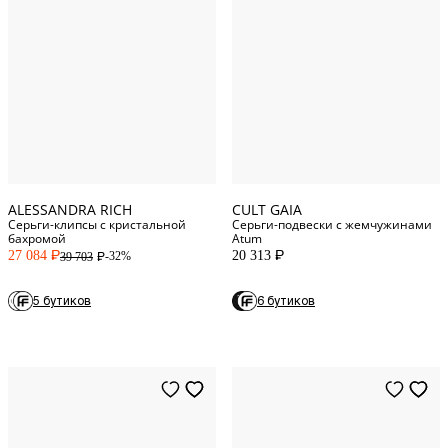
One Size
One Size
ALESSANDRA RICH
CULT GAIA
Серьги-клипсы с кристальной
Серьги-подвески с жемчужинами
бахромой
Atum
27 084
20 313
-32%
39 703
P
P
P
5 бутиков
6 бутиков