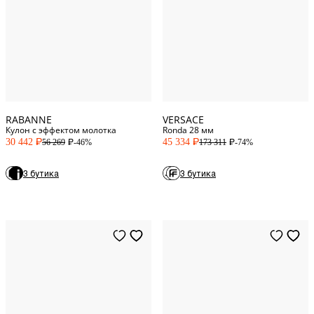
One Size
One Size
RABANNE
VERSACE
Кулон с эффектом молотка
Ronda 28 мм
30 442
45 334
-46%
-74%
56 269
173 311
P
P
P
P
3 бутика
3 бутика