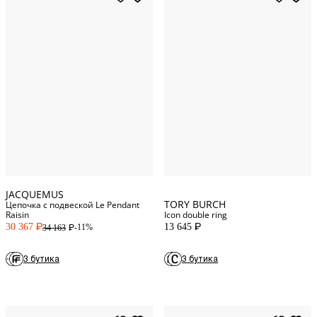
5
US
6
US
7
US
8
US
One Size
9
US
JACQUEMUS
TORY BURCH
Цепочка с подвеской Le Pendant
Raisin
Icon double ring
30 367
13 645
-11%
34 163
P
P
P
3 бутика
3 бутика