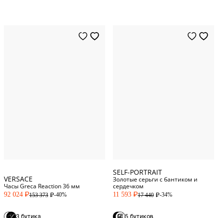
One Size
One Size
SELF-PORTRAIT
VERSACE
Золотые серьги с бантиком и
Часы Greca Reaction 36 мм
сердечком
92 024
11 593
-40%
-34%
153 373
17 440
P
P
P
P
3 бутика
5 бутиков