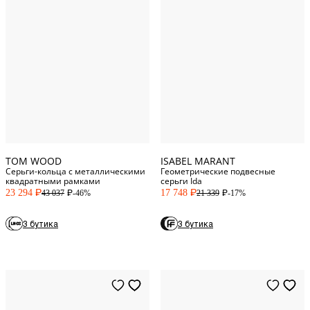
One Size
One Size
TOM WOOD
ISABEL MARANT
Серьги-кольца с металлическими
Геометрические подвесные
квадратными рамками
серьги Ida
23 294
17 748
-46%
-17%
43 037
21 339
P
P
P
P
3 бутика
3 бутика