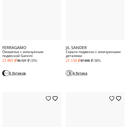
One Size
One Size
FERRAGAMO
JIL SANDER
Ожерелье с жемчужным
Серьги-подвески с жемчужными
подвеской Gancini
деталями
23 801
21 134
-35%
-56%
36 727
47 690
P
P
P
P
1
FR
5 бутиков
4 бутика
One Size
2
FR
52
EU
53
EU