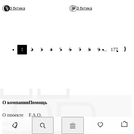
3 бутика
3 бутика
1
2
3
4
5
6
7
8
9
...
177
О компании
Помощь
О проекте
F.A.Q.
Гарантии
Доставка
Пресса о нас
Возврат и отмена