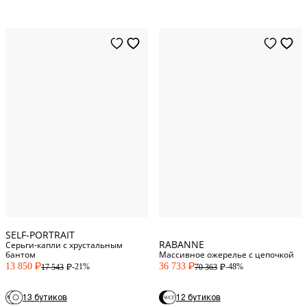
One Size
One Size
SELF-PORTRAIT
RABANNE
Серьги-капли с хрустальным
бантом
Массивное ожерелье с цепочкой
13 850
36 733
-21%
-48%
17 543
70 363
P
P
P
P
13 бутиков
12 бутиков