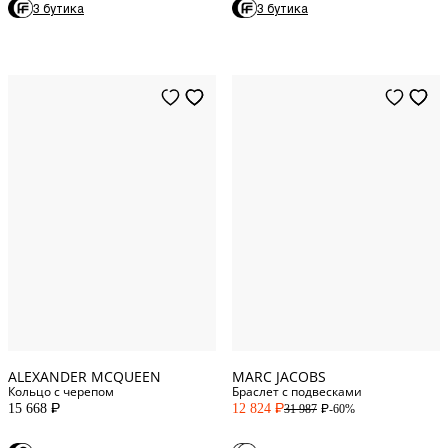
3 бутика
3 бутика
11
Italy
13
Italy
One Size
ALEXANDER MCQUEEN
MARC JACOBS
Кольцо с черепом
Браслет с подвесками
15 668
12 824
-60%
31 987
P
P
P