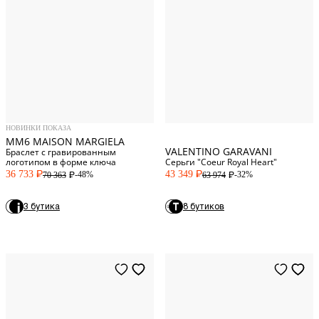
NUM 4
Standard
4
NUM 5
Standard
One Size
НОВИНКИ ПОКАЗА
MM6 MAISON MARGIELA
VALENTINO GARAVANI
Браслет с гравированным
логотипом в форме ключа
Серьги "Coeur Royal Heart"
36 733
43 349
-48%
-32%
70 363
63 974
P
P
P
P
3 бутика
8 бутиков