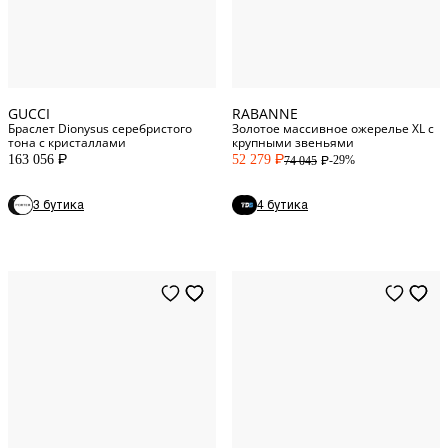
S
INT
One Size
GUCCI
RABANNE
Браслет Dionysus серебристого
Золотое массивное ожерелье XL с
тона с кристаллами
крупными звеньями
163 056
52 279
-29%
74 045
P
P
P
3 бутика
4 бутика