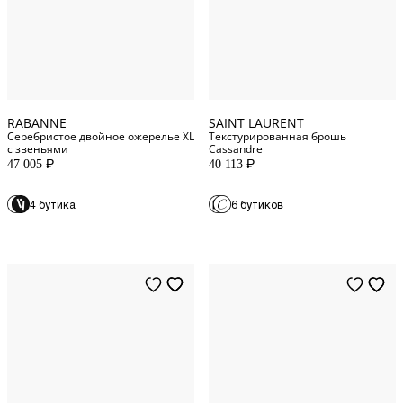
One Size
One Size
RABANNE
SAINT LAURENT
Серебристое двойное ожерелье XL
Текстурированная брошь
с звеньями
Cassandre
47 005
40 113
P
P
4 бутика
6 бутиков