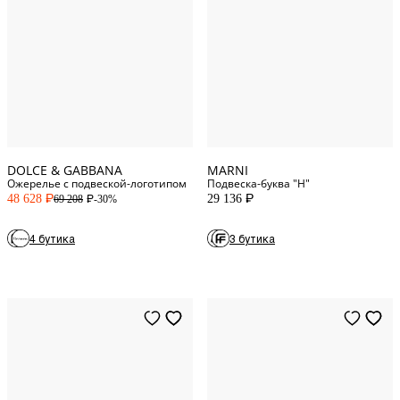
One Size
One Size
DOLCE & GABBANA
MARNI
Ожерелье с подвеской-логотипом
Подвеска-буква "H"
48 628
29 136
-30%
69 208
P
P
P
1
Numeric
4 бутика
3 бутика
S5
S4
2
Numeric
S3