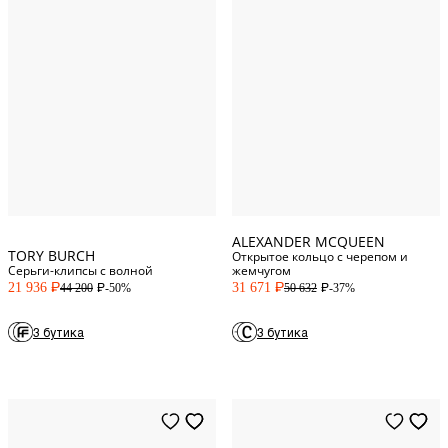
11
Italy
13
Italy
One Size
15
Italy
ALEXANDER MCQUEEN
TORY BURCH
Открытое кольцо с черепом и
Серьги-клипсы с волной
жемчугом
21 936
31 671
-50%
-37%
44 200
50 632
P
P
P
P
3 бутика
3 бутика