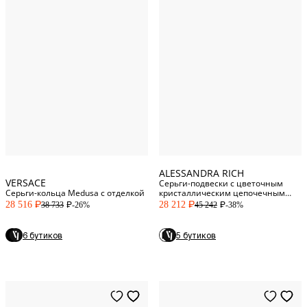
One Size
One Size
ALESSANDRA RICH
VERSACE
Серьги-подвески с цветочным
Серьги-кольца Medusa с отделкой
кристаллическим цепочечным
дизайном
28 516
28 212
-26%
-38%
38 733
45 242
P
P
P
P
6 бутиков
5 бутиков