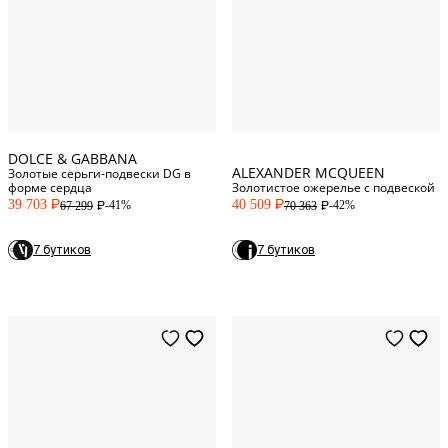
One Size
One Size
DOLCE & GABBANA
ALEXANDER MCQUEEN
Золотые серьги-подвески DG в
форме сердца
Золотистое ожерелье с подвеской
39 703
40 509
-41%
-42%
67 299
70 363
P
P
P
P
7 бутиков
7 бутиков