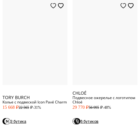
One Size
One Size
CHLOÉ
TORY BURCH
Подвесное ожерелье с логотипом
Колье с подвеской Icon Pavé Charm
Chloé
15 668
29 770
-31%
-48%
22 565
56 995
P
P
P
P
3 бутика
8 бутиков