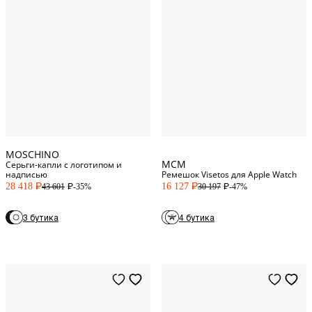
One Size
One Size
MOSCHINO
MCM
Серьги-капли с логотипом и
надписью
Ремешок Visetos для Apple Watch
28 418
16 127
-35%
-47%
43 601
30 197
P
P
P
P
3 бутика
4 бутика