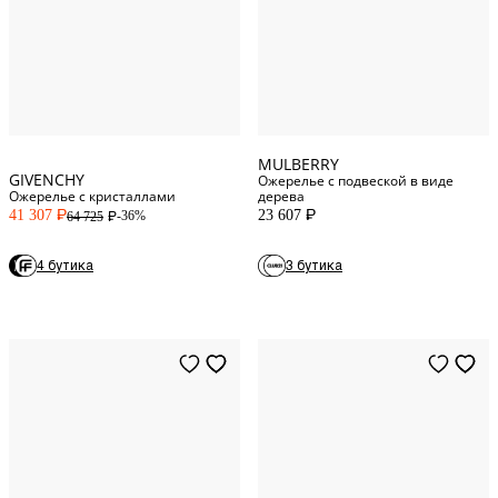
One Size
One Size
MULBERRY
GIVENCHY
Ожерелье с подвеской в виде
Ожерелье с кристаллами
дерева
41 307
23 607
-36%
64 725
P
P
P
4 бутика
3 бутика