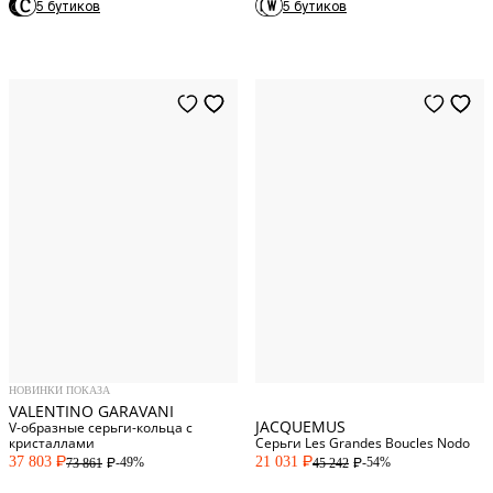
5 бутиков
5 бутиков
One Size
One Size
НОВИНКИ ПОКАЗА
VALENTINO GARAVANI
JACQUEMUS
V-образные серьги-кольца с
кристаллами
Серьги Les Grandes Boucles Nodo
37 803
21 031
-49%
-54%
73 861
45 242
P
P
P
P