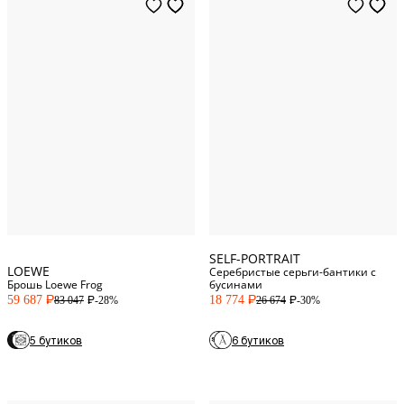
One Size
One Size
SELF-PORTRAIT
LOEWE
Серебристые серьги-бантики с
Брошь Loewe Frog
бусинами
59 687
18 774
-28%
-30%
83 047
26 674
P
P
P
P
5 бутиков
6 бутиков