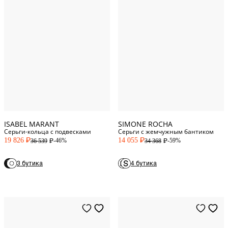
One Size
One Size
ISABEL MARANT
SIMONE ROCHA
Серьги-кольца с подвесками
Серьги с жемчужным бантиком
19 826
14 055
-46%
-59%
36 539
34 368
P
P
P
P
3 бутика
4 бутика