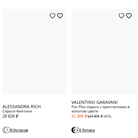
One Size
One Size
VALENTINO GARAVANI
ALESSANDRA RICH
Pas Plus серьги с кристаллами в
Серьги-бантики
золотом цвете
28 828
45 908
-61%
117 979
P
P
P
6 бутиков
3 бутика