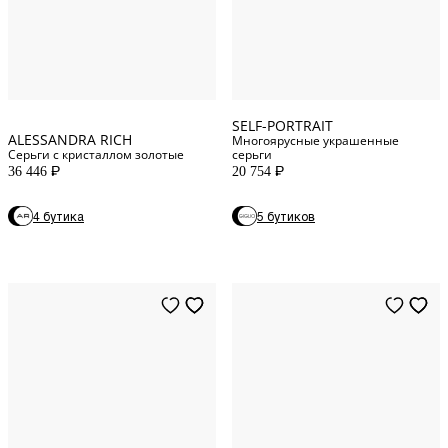
One Size
One Size
SELF-PORTRAIT
ALESSANDRA RICH
Многоярусные украшенные
Серьги с кристаллом золотые
серьги
36 446
20 754
P
P
4 бутика
5 бутиков