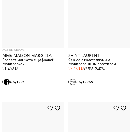
3
Numeric
4
Numeric
S
One Size
НОВЫЙ СЕЗОН
MM6 MAISON MARGIELA
SAINT LAURENT
Браслет-манжета с цифровой
Серьга с кристаллами и
гравировкой
гравированным логотипом
21 402
23 159
-47%
43 585
P
P
P
4 бутика
7 бутиков