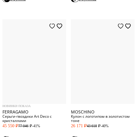
One Size
One Size
НОВИНКИ ПОКАЗА
FERRAGAMO
MOSCHINO
Серьги-гвоздики Art Deco с
Кулон с логотипом в золотистом
кристаллами
тоне
45 550
26 171
-41%
-40%
77 046
43 618
P
P
P
P