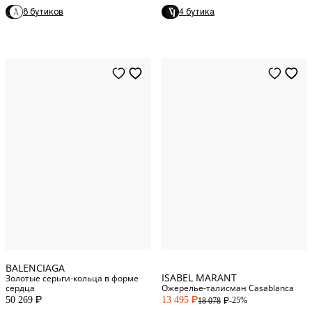
8 бутиков
4 бутика
One Size
One Size
BALENCIAGA
ISABEL MARANT
Золотые серьги-кольца в форме
сердца
Ожерелье-талисман Casablanca
50 269
13 495
-25%
18 078
P
P
P