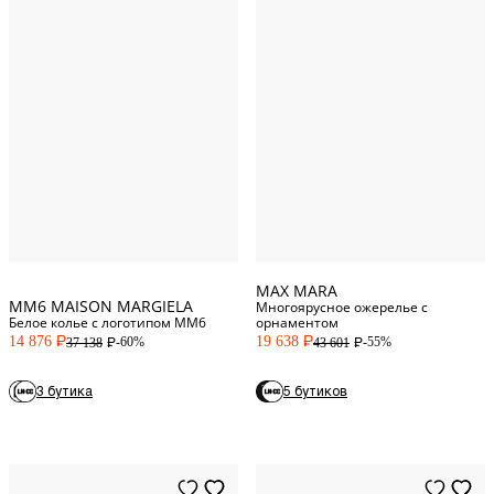
One Size
One Size
MAX MARA
MM6 MAISON MARGIELA
Многоярусное ожерелье с
Белое колье с логотипом MM6
орнаментом
14 876
19 638
-60%
-55%
37 138
43 601
P
P
P
P
3 бутика
5 бутиков