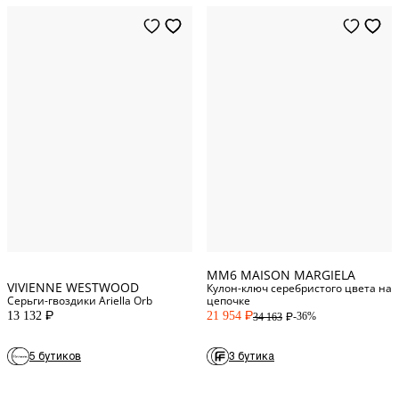
One Size
One Size
MM6 MAISON MARGIELA
VIVIENNE WESTWOOD
Кулон-ключ серебристого цвета на
Серьги-гвоздики Ariella Orb
цепочке
13 132
21 954
-36%
34 163
P
P
P
5 бутиков
3 бутика