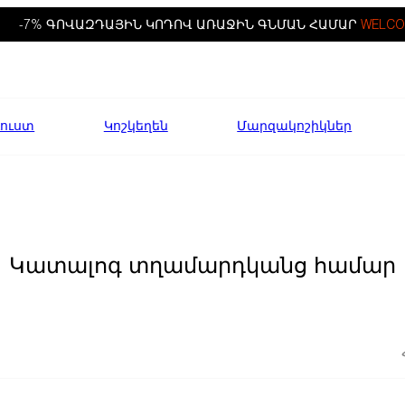
-7% ԳՈՎԱԶԴԱՅԻՆ ԿՈԴՈՎ ԱՌԱՋԻՆ ԳՆՄԱՆ ՀԱՄԱՐ
WELCO
ուստ
Կոշկեղեն
Մարզակոշիկներ
Կատալոգ տղամարդկանց համար