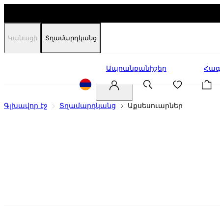
Կանացի
Տղամարդկանց
Զեղչեր
Ապրանքանիշեր
Հագ
Գլխավոր էջ
Տղամարդկանց
Աքսեսուարներ