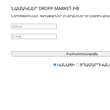
ՆԱՄԱԿՆԵՐ DROPP.MARKET-ԻՑ
ՆՈՐՈՒԹՅՈՒՆՆԵՐ, ԳԱՂԱՓԱՐՆԵՐ, ԸՆՏՐԱՆԻՆԵՐ ԵՒ ՀԱՏՈՒԿ ԱՌԱ
Բաժանորդագրվել
ԿԱՆԱՑԻ
ՏՂԱՄԱՐԴԿԱՆ