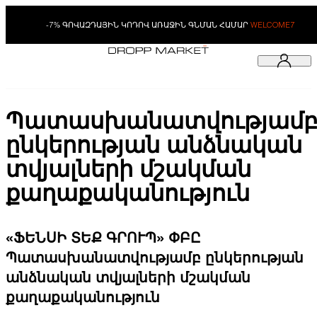
-7% ԳՈՎԱԶԴԱՅԻՆ ԿՈԴՈՎ ԱՌԱՋԻՆ ԳՆՄԱՆ ՀԱՄԱՐ
WELCOME7
Պատասխանատվությամ
ընկերության անձնական
տվյալների մշակման
քաղաքականություն
«ՖԵՆՍԻ ՏԵՔ ԳՐՈՒՊ» ՓԲԸ
Պատասխանատվությամբ ընկերության
անձնական տվյալների մշակման
քաղաքականություն