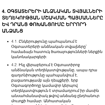
4. ՕԳՏԱՏԵՐԵՐԻ ԱՆՁՆԱԿԱՆ ՏՎՅԱԼՆԵՐԻ
ՏԵՂԵԿՈՒԹՅԱՆ ՄՇԱԿՄԱՆ ՊԱՅՄԱՆՆԵՐԸ
ԵՎ ԴՐԱՆՑ ՓՈԽԱՆՑՈՒՄԸ ԵՐՐՈՐԴ
ԱՆՁԱՆՑ
4.1. Ընկերությունը պահպանում է
Օգտատերերի անձնական տվյալները՝
համաձայն հատուկ ծառայությունների ներքին
կանոնակարգերի:
4.2. Ինչ վերաբերում է Օգտատիրոջ
անձնական տեղեկատվությանը, ապա դրա
գաղտնիությունը պահպանվում է,
բացառությամբ այն դեպքերի, երբ
Օգտագործողը կամավոր կերպով
տեղեկատվություն է տրամադրում իր մասին
անսահմանափակ թվով անձանց ընդհանուր
մուտքի համար: Անհատական