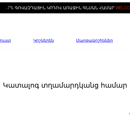
-7% ԳՈՎԱԶԴԱՅԻՆ ԿՈԴՈՎ ԱՌԱՋԻՆ ԳՆՄԱՆ ՀԱՄԱՐ
WELCO
ուստ
Կոշկեղեն
Մարզակոշիկներ
Կատալոգ տղամարդկանց համար