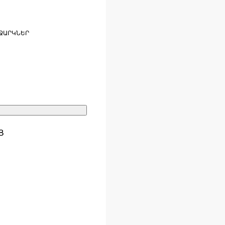
ՋԱՐԿՆԵՐ
Ց