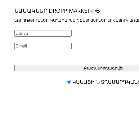
ՆԱՄԱԿՆԵՐ DROPP.MARKET-ԻՑ
ՆՈՐՈՒԹՅՈՒՆՆԵՐ, ԳԱՂԱՓԱՐՆԵՐ, ԸՆՏՐԱՆԻՆԵՐ ԵՒ ՀԱՏՈՒԿ ԱՌԱ
Բաժանորդագրվել
ԿԱՆԱՑԻ
ՏՂԱՄԱՐԴԿԱՆ