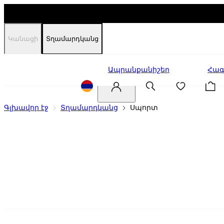
Կանացի
Տղամարդկանց
Զեղչեր
Ապրանքանիշեր
Հագ
Գլխավոր էջ
Տղամարդկանց
Սպորտ