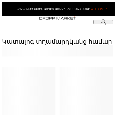
-7% ԳՈՎԱԶԴԱՅԻՆ ԿՈԴՈՎ ԱՌԱՋԻՆ ԳՆՄԱՆ ՀԱՄԱՐ
WELCOME7
Կատալոգ տղամարդկանց համար