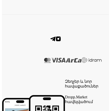
Զեղչեր և նոր
հավաքածուներ
Dropp.Market
հավելվածում