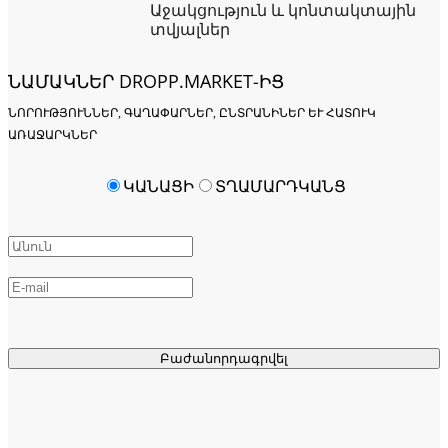
Աջակցություն և կոնտակտային
տվյալներ
ՆԱՄԱԿՆԵՐ DROPP.MARKET-ԻՑ
ՆՈՐՈՒԹՅՈՒՆՆԵՐ, ԳԱՂԱՓԱՐՆԵՐ, ԸՆՏՐԱՆԻՆԵՐ ԵՒ ՀԱՏՈՒԿ Ա
ՌԱՋԱՐԿՆԵՐ
ԿԱՆԱՑԻ
ՏՂԱՄԱՐԴԿԱՆՑ
Բաժանորդագրվել