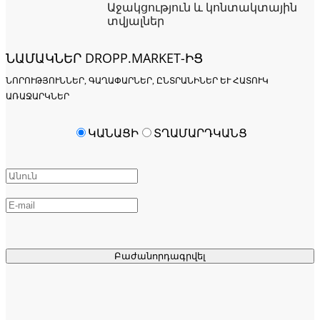
Աջակցություն և կոնտակտային
տվյալներ
ՆԱՄԱԿՆԵՐ DROPP.MARKET-ԻՑ
ՆՈՐՈՒԹՅՈՒՆՆԵՐ, ԳԱՂԱՓԱՐՆԵՐ, ԸՆՏՐԱՆԻՆԵՐ ԵՒ ՀԱՏՈՒԿ Ա
ՌԱՋԱՐԿՆԵՐ
ԿԱՆԱՑԻ
ՏՂԱՄԱՐԴԿԱՆՑ
Բաժանորդագրվել