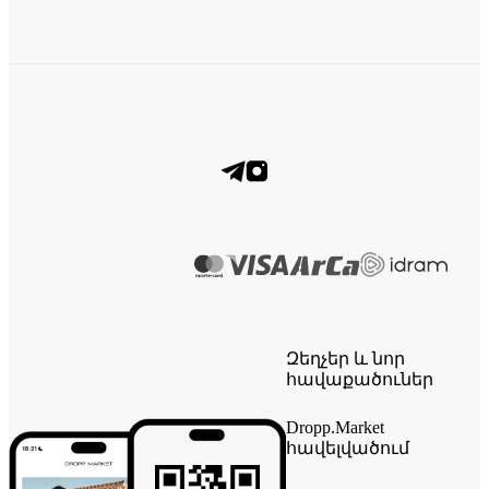
Զեղչեր և նոր
հավաքածուներ
Dropp.Market
հավելվածում