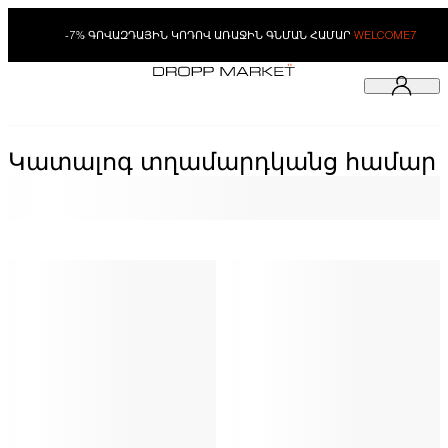
-7% ԳՈՎԱԶԴԱՅԻՆ ԿՈԴՈՎ ԱՌԱՋԻՆ ԳՆՄԱՆ ՀԱՄԱՐ
WELCOME7
Կատալոգ տղամարդկանց համար