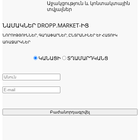
Աջակցություն և կոնտակտային
տվյալներ
ՆԱՄԱԿՆԵՐ DROPP.MARKET-ԻՑ
ՆՈՐՈՒԹՅՈՒՆՆԵՐ, ԳԱՂԱՓԱՐՆԵՐ, ԸՆՏՐԱՆԻՆԵՐ ԵՒ ՀԱՏՈՒԿ Ա
ՌԱՋԱՐԿՆԵՐ
ԿԱՆԱՑԻ
ՏՂԱՄԱՐԴԿԱՆՑ
Բաժանորդագրվել