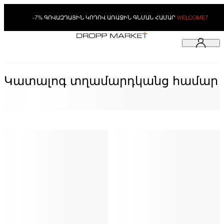
-7% ԳՈՎԱԶԴԱՅԻՆ ԿՈԴՈՎ ԱՌԱՋԻՆ ԳՆՄԱՆ ՀԱՄԱՐ
WELCOME7
Կատալոգ տղամարդկանց համար