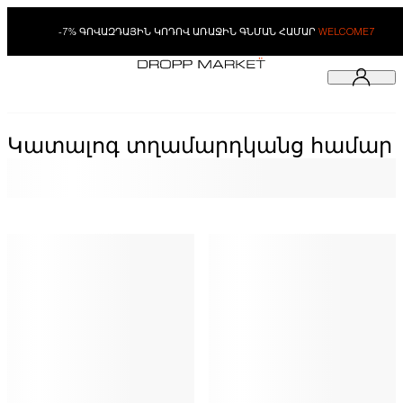
-7% ԳՈՎԱԶԴԱՅԻՆ ԿՈԴՈՎ ԱՌԱՋԻՆ ԳՆՄԱՆ ՀԱՄԱՐ
WELCOME7
Կատալոգ տղամարդկանց համար