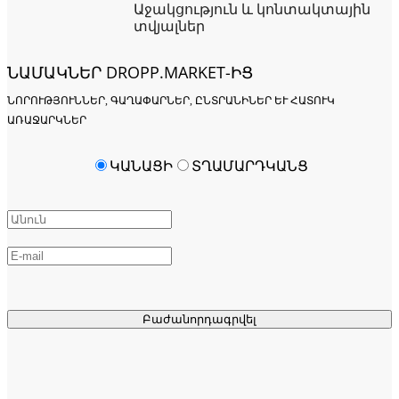
Աջակցություն և կոնտակտային
տվյալներ
ՆԱՄԱԿՆԵՐ DROPP.MARKET-ԻՑ
ՆՈՐՈՒԹՅՈՒՆՆԵՐ, ԳԱՂԱՓԱՐՆԵՐ, ԸՆՏՐԱՆԻՆԵՐ ԵՒ ՀԱՏՈՒԿ Ա
ՌԱՋԱՐԿՆԵՐ
ԿԱՆԱՑԻ
ՏՂԱՄԱՐԴԿԱՆՑ
Բաժանորդագրվել