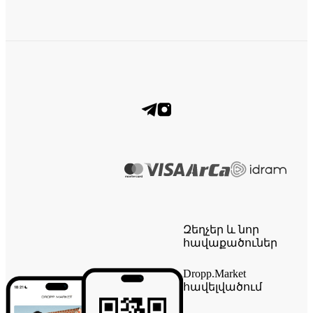
Զեղչեր և նոր
հավաքածուներ
Dropp.Market
հավելվածում