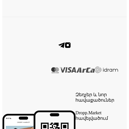
Զեղչեր և նոր
հավաքածուներ
Dropp.Market
հավելվածում