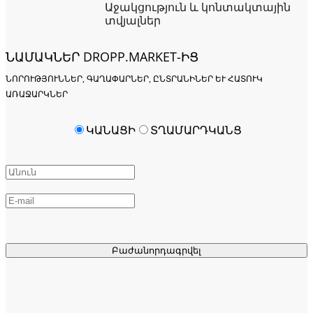
Աջակցություն և կոնտակտային
տվյալներ
ՆԱՄԱԿՆԵՐ DROPP.MARKET-ԻՑ
ՆՈՐՈՒԹՅՈՒՆՆԵՐ, ԳԱՂԱՓԱՐՆԵՐ, ԸՆՏՐԱՆԻՆԵՐ ԵՒ ՀԱՏՈՒԿ Ա
ՌԱՋԱՐԿՆԵՐ
ԿԱՆԱՑԻ
ՏՂԱՄԱՐԴԿԱՆՑ
Բաժանորդագրվել