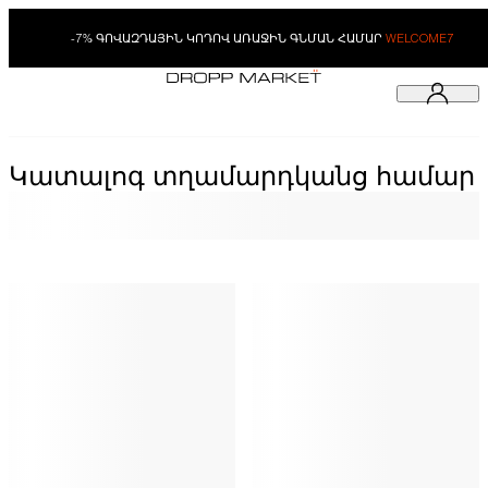
-7% ԳՈՎԱԶԴԱՅԻՆ ԿՈԴՈՎ ԱՌԱՋԻՆ ԳՆՄԱՆ ՀԱՄԱՐ
WELCOME7
Կատալոգ տղամարդկանց համար