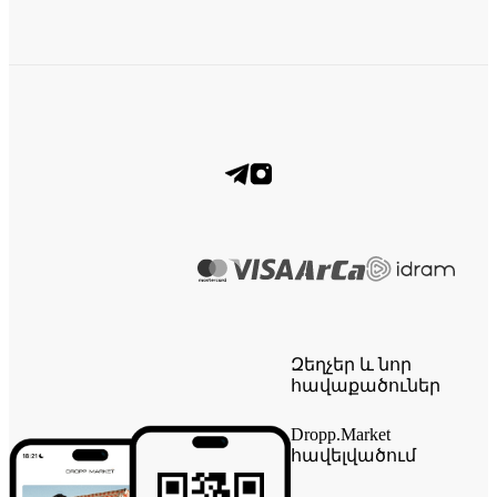
Զեղչեր և նոր
հավաքածուներ
Dropp.Market
հավելվածում