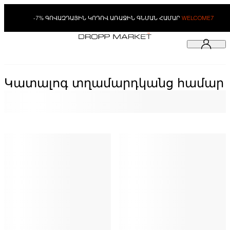
-7% ԳՈՎԱԶԴԱՅԻՆ ԿՈԴՈՎ ԱՌԱՋԻՆ ԳՆՄԱՆ ՀԱՄԱՐ
WELCOME7
Կատալոգ տղամարդկանց համար