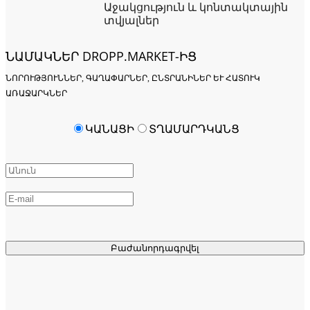
Աջակցություն և կոնտակտային
տվյալներ
ՆԱՄԱԿՆԵՐ DROPP.MARKET-ԻՑ
ՆՈՐՈՒԹՅՈՒՆՆԵՐ, ԳԱՂԱՓԱՐՆԵՐ, ԸՆՏՐԱՆԻՆԵՐ ԵՒ ՀԱՏՈՒԿ Ա
ՌԱՋԱՐԿՆԵՐ
ԿԱՆԱՑԻ
ՏՂԱՄԱՐԴԿԱՆՑ
Բաժանորդագրվել