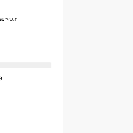
ՋԱՐԿՆԵՐ
Ց