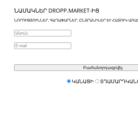
ՆԱՄԱԿՆԵՐ DROPP.MARKET-ԻՑ
ՆՈՐՈՒԹՅՈՒՆՆԵՐ, ԳԱՂԱՓԱՐՆԵՐ, ԸՆՏՐԱՆԻՆԵՐ ԵՒ ՀԱՏՈՒԿ ԱՌԱ
Բաժանորդագրվել
ԿԱՆԱՑԻ
ՏՂԱՄԱՐԴԿԱՆ