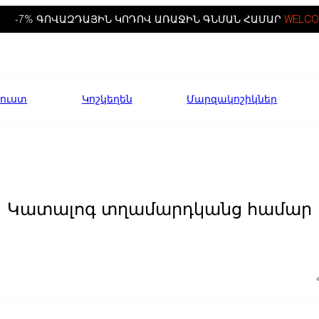
-7% ԳՈՎԱԶԴԱՅԻՆ ԿՈԴՈՎ ԱՌԱՋԻՆ ԳՆՄԱՆ ՀԱՄԱՐ
WELCO
ուստ
Կոշկեղեն
Մարզակոշիկներ
Կատալոգ տղամարդկանց համար