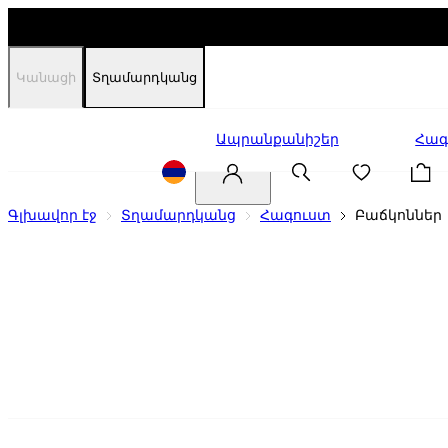
Կանացի
Տղամարդկանց
Զեղչեր
Ապրանքանիշեր
Հագ
Գլխավոր էջ
Տղամարդկանց
Հագուստ
Բաճկոններ