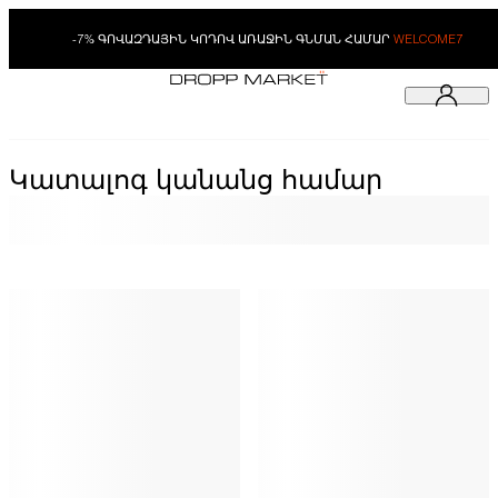
-7% ԳՈՎԱԶԴԱՅԻՆ ԿՈԴՈՎ ԱՌԱՋԻՆ ԳՆՄԱՆ ՀԱՄԱՐ
WELCOME7
Կատալոգ կանանց համար