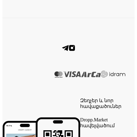
Զեղչեր և նոր
հավաքածուներ
Dropp.Market
հավելվածում