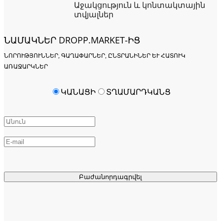
Աջակցություն և կոնտակտային
տվյալներ
ՆԱՄԱԿՆԵՐ DROPP.MARKET-ԻՑ
ՆՈՐՈՒԹՅՈՒՆՆԵՐ, ԳԱՂԱՓԱՐՆԵՐ, ԸՆՏՐԱՆԻՆԵՐ ԵՒ ՀԱՏՈՒԿ Ա
ՌԱՋԱՐԿՆԵՐ
ԿԱՆԱՑԻ
ՏՂԱՄԱՐԴԿԱՆՑ
Բաժանորդագրվել