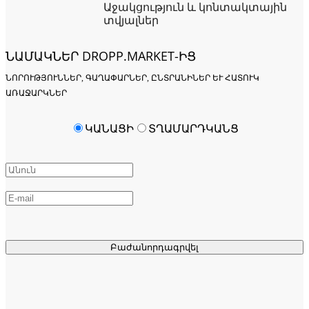
Աջակցություն և կոնտակտային
տվյալներ
ՆԱՄԱԿՆԵՐ DROPP.MARKET-ԻՑ
ՆՈՐՈՒԹՅՈՒՆՆԵՐ, ԳԱՂԱՓԱՐՆԵՐ, ԸՆՏՐԱՆԻՆԵՐ ԵՒ ՀԱՏՈՒԿ Ա
ՌԱՋԱՐԿՆԵՐ
ԿԱՆԱՑԻ
ՏՂԱՄԱՐԴԿԱՆՑ
Բաժանորդագրվել