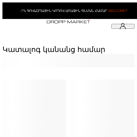
-7% ԳՈՎԱԶԴԱՅԻՆ ԿՈԴՈՎ ԱՌԱՋԻՆ ԳՆՄԱՆ ՀԱՄԱՐ
WELCOME7
Կատալոգ կանանց համար