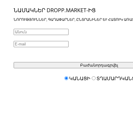
ՆԱՄԱԿՆԵՐ DROPP.MARKET-ԻՑ
ՆՈՐՈՒԹՅՈՒՆՆԵՐ, ԳԱՂԱՓԱՐՆԵՐ, ԸՆՏՐԱՆԻՆԵՐ ԵՒ ՀԱՏՈՒԿ ԱՌԱ
Բաժանորդագրվել
ԿԱՆԱՑԻ
ՏՂԱՄԱՐԴԿԱՆ