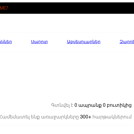
ME7
ակներ
Սպորտ
Աքսեսուարներ
Զարդ
0 ապրանք
0 բուտիկից
Գտնվել է
300+
Համեմատել ենք առաջարկները
հարթակներում