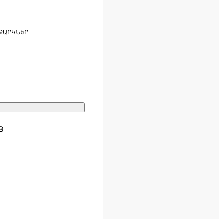
ՋԱՐԿՆԵՐ
Ց