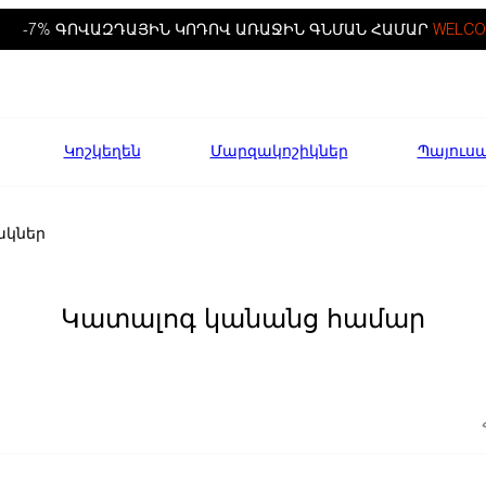
-7% ԳՈՎԱԶԴԱՅԻՆ ԿՈԴՈՎ ԱՌԱՋԻՆ ԳՆՄԱՆ ՀԱՄԱՐ
WELCO
Կոշկեղեն
Մարզակոշիկներ
Պայուս
կներ
Կատալոգ կանանց համար