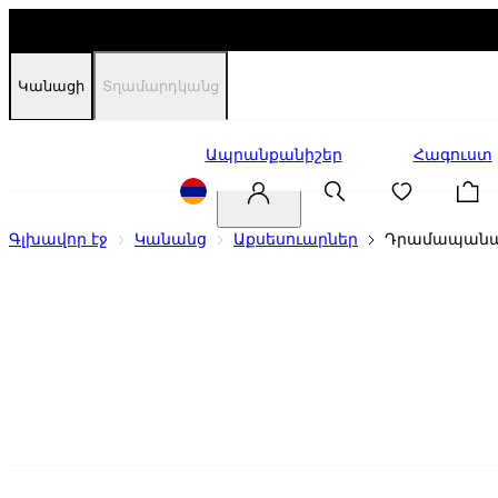
Կանացի
Տղամարդկանց
Զեղչեր
Ապրանքանիշեր
Հագուստ
Գլխավոր էջ
Կանանց
Աքսեսուարներ
Դրամապանա