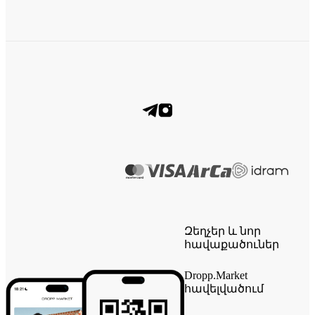
Զեղչեր և նոր
հավաքածուներ
Dropp.Market
հավելվածում