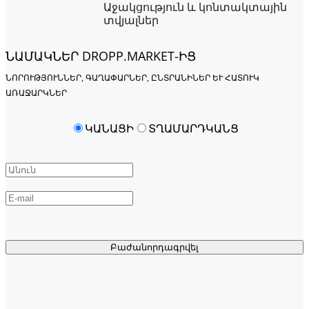
Աջակցություն և կոնտակտային
տվյալներ
ՆԱՄԱԿՆԵՐ DROPP.MARKET-ԻՑ
ՆՈՐՈՒԹՅՈՒՆՆԵՐ, ԳԱՂԱՓԱՐՆԵՐ, ԸՆՏՐԱՆԻՆԵՐ ԵՒ ՀԱՏՈՒԿ Ա
ՌԱՋԱՐԿՆԵՐ
ԿԱՆԱՑԻ
ՏՂԱՄԱՐԴԿԱՆՑ
Բաժանորդագրվել