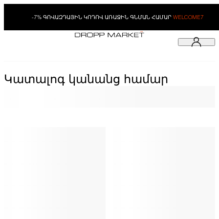
-7% ԳՈՎԱԶԴԱՅԻՆ ԿՈԴՈՎ ԱՌԱՋԻՆ ԳՆՄԱՆ ՀԱՄԱՐ
WELCOME7
Կատալոգ կանանց համար