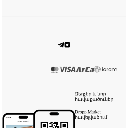
Զեղչեր և նոր
հավաքածուներ
Dropp.Market
հավելվածում