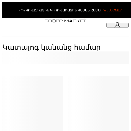
-7% ԳՈՎԱԶԴԱՅԻՆ ԿՈԴՈՎ ԱՌԱՋԻՆ ԳՆՄԱՆ ՀԱՄԱՐ
WELCOME7
Կատալոգ կանանց համար