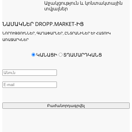
Աջակցություն և կոնտակտային
տվյալներ
ՆԱՄԱԿՆԵՐ DROPP.MARKET-ԻՑ
ՆՈՐՈՒԹՅՈՒՆՆԵՐ, ԳԱՂԱՓԱՐՆԵՐ, ԸՆՏՐԱՆԻՆԵՐ ԵՒ ՀԱՏՈՒԿ Ա
ՌԱՋԱՐԿՆԵՐ
ԿԱՆԱՑԻ
ՏՂԱՄԱՐԴԿԱՆՑ
Բաժանորդագրվել