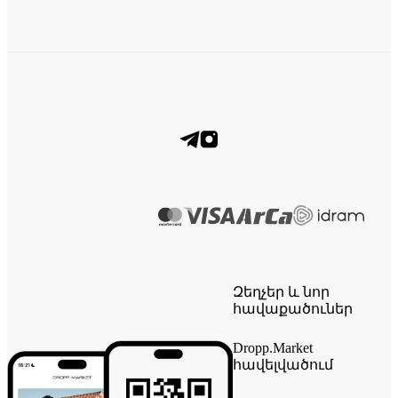
Զեղչեր և նոր
հավաքածուներ
Dropp.Market
հավելվածում