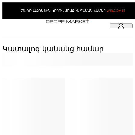
-7% ԳՈՎԱԶԴԱՅԻՆ ԿՈԴՈՎ ԱՌԱՋԻՆ ԳՆՄԱՆ ՀԱՄԱՐ
WELCOME7
Կատալոգ կանանց համար