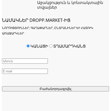
Աջակցություն և կոնտակտային
տվյալներ
ՆԱՄԱԿՆԵՐ DROPP.MARKET-ԻՑ
ՆՈՐՈՒԹՅՈՒՆՆԵՐ, ԳԱՂԱՓԱՐՆԵՐ, ԸՆՏՐԱՆԻՆԵՐ ԵՒ ՀԱՏՈՒԿ Ա
ՌԱՋԱՐԿՆԵՐ
ԿԱՆԱՑԻ
ՏՂԱՄԱՐԴԿԱՆՑ
Բաժանորդագրվել