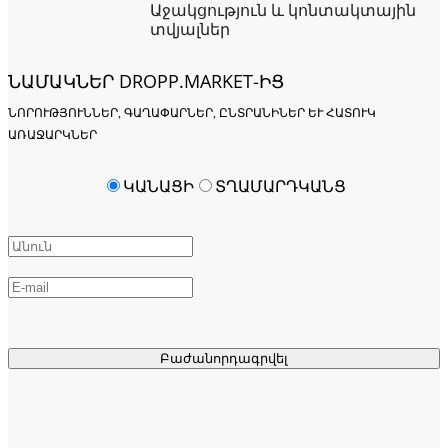
Աջակցություն և կոնտակտային
տվյալներ
ՆԱՄԱԿՆԵՐ DROPP.MARKET-ԻՑ
ՆՈՐՈՒԹՅՈՒՆՆԵՐ, ԳԱՂԱՓԱՐՆԵՐ, ԸՆՏՐԱՆԻՆԵՐ ԵՒ ՀԱՏՈՒԿ Ա
ՌԱՋԱՐԿՆԵՐ
ԿԱՆԱՑԻ
ՏՂԱՄԱՐԴԿԱՆՑ
Բաժանորդագրվել