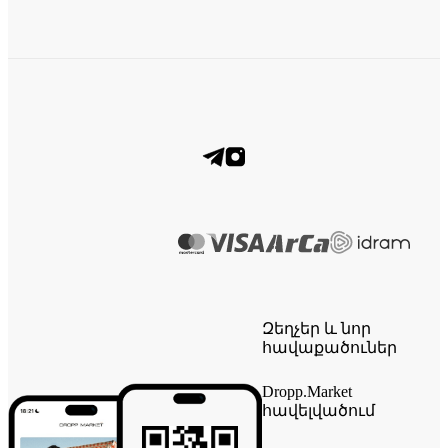
Զեղչեր և նոր
հավաքածուներ
Dropp.Market
հավելվածում