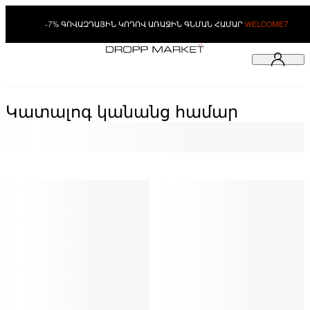
-7% ԳՈՎԱԶԴԱՅԻՆ ԿՈԴՈՎ ԱՌԱՋԻՆ ԳՆՄԱՆ ՀԱՄԱՐ
WELCOME7
Կատալոգ կանանց համար