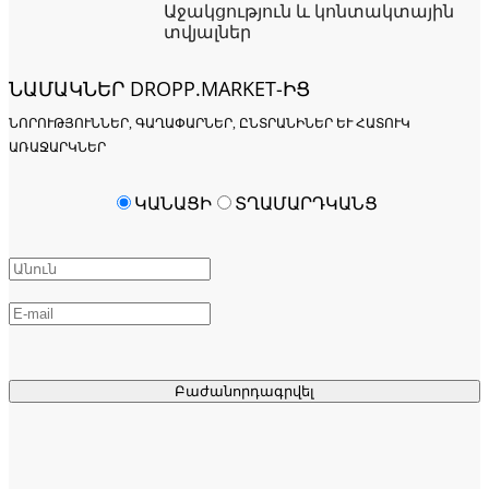
Աջակցություն և կոնտակտային
տվյալներ
ՆԱՄԱԿՆԵՐ DROPP.MARKET-ԻՑ
ՆՈՐՈՒԹՅՈՒՆՆԵՐ, ԳԱՂԱՓԱՐՆԵՐ, ԸՆՏՐԱՆԻՆԵՐ ԵՒ ՀԱՏՈՒԿ Ա
ՌԱՋԱՐԿՆԵՐ
ԿԱՆԱՑԻ
ՏՂԱՄԱՐԴԿԱՆՑ
Բաժանորդագրվել