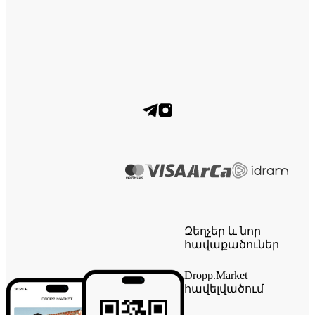
Զեղչեր և նոր
հավաքածուներ
Dropp.Market
հավելվածում