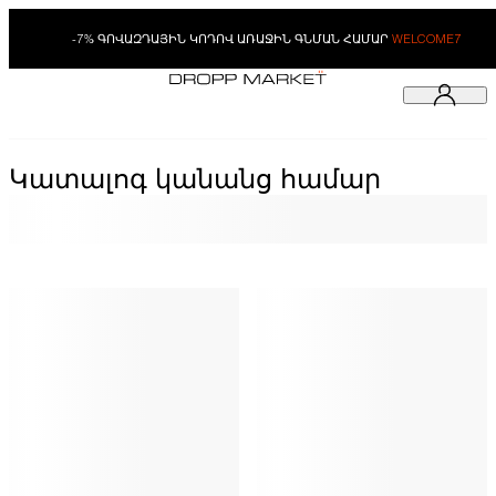
-7% ԳՈՎԱԶԴԱՅԻՆ ԿՈԴՈՎ ԱՌԱՋԻՆ ԳՆՄԱՆ ՀԱՄԱՐ
WELCOME7
Կատալոգ կանանց համար