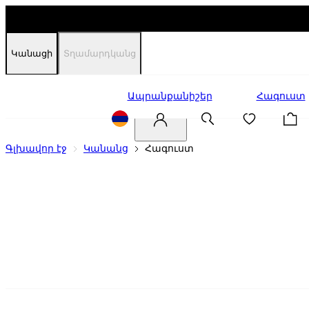
Կանացի
Տղամարդկանց
Զեղչեր
Ապրանքանիշեր
Հագուստ
Գլխավոր էջ
Կանանց
Հագուստ