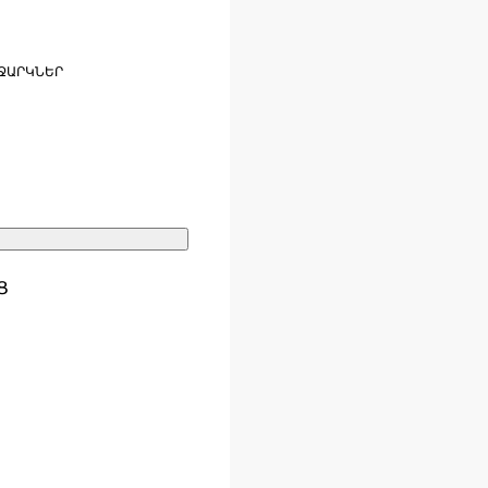
ՋԱՐԿՆԵՐ
Ց