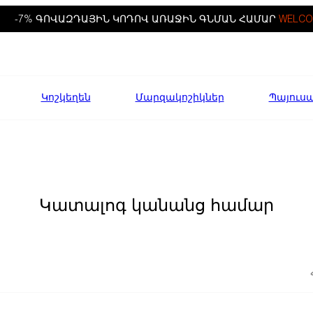
-7% ԳՈՎԱԶԴԱՅԻՆ ԿՈԴՈՎ ԱՌԱՋԻՆ ԳՆՄԱՆ ՀԱՄԱՐ
WELCO
Կոշկեղեն
Մարզակոշիկներ
Պայուս
Կատալոգ կանանց համար