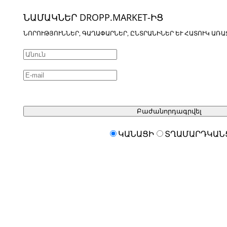
ՆԱՄԱԿՆԵՐ DROPP.MARKET-ԻՑ
ՆՈՐՈՒԹՅՈՒՆՆԵՐ, ԳԱՂԱՓԱՐՆԵՐ, ԸՆՏՐԱՆԻՆԵՐ ԵՒ ՀԱՏՈՒԿ ԱՌԱ
Բաժանորդագրվել
ԿԱՆԱՑԻ
ՏՂԱՄԱՐԴԿԱՆ