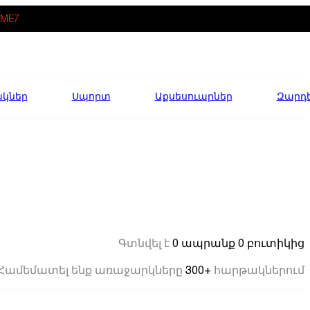
ME7
ակներ
Սպորտ
Աքսեսուարներ
Զարդ
0 ապրանք
0 բուտիկից
Գտնվել է
300+
Համեմատել ենք առաջարկները
հարթակներում