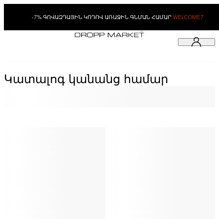
-7% ԳՈՎԱԶԴԱՅԻՆ ԿՈԴՈՎ ԱՌԱՋԻՆ ԳՆՄԱՆ ՀԱՄԱՐ
WELCOME7
Կատալոգ կանանց համար