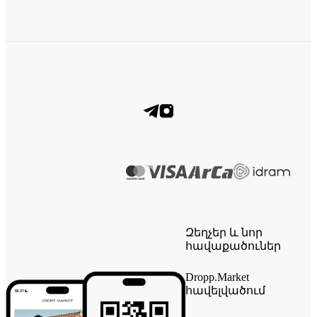
Զեղչեր և նոր
հավաքածուներ
Dropp.Market
հավելվածում