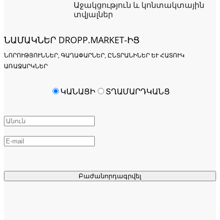
Աջակցություն և կոնտակտային
տվյալներ
ՆԱՄԱԿՆԵՐ DROPP.MARKET-ԻՑ
ՆՈՐՈՒԹՅՈՒՆՆԵՐ, ԳԱՂԱՓԱՐՆԵՐ, ԸՆՏՐԱՆԻՆԵՐ ԵՒ ՀԱՏՈՒԿ Ա
ՌԱՋԱՐԿՆԵՐ
ԿԱՆԱՑԻ
ՏՂԱՄԱՐԴԿԱՆՑ
Բաժանորդագրվել