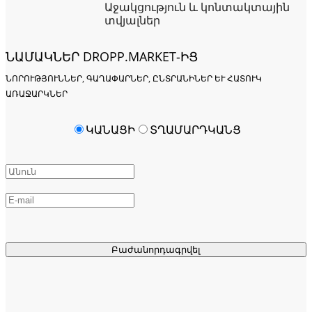
Աջակցություն և կոնտակտային
տվյալներ
ՆԱՄԱԿՆԵՐ DROPP.MARKET-ԻՑ
ՆՈՐՈՒԹՅՈՒՆՆԵՐ, ԳԱՂԱՓԱՐՆԵՐ, ԸՆՏՐԱՆԻՆԵՐ ԵՒ ՀԱՏՈՒԿ Ա
ՌԱՋԱՐԿՆԵՐ
ԿԱՆԱՑԻ
ՏՂԱՄԱՐԴԿԱՆՑ
Բաժանորդագրվել