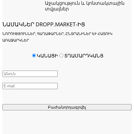
Աջակցություն և կոնտակտային
տվյալներ
ՆԱՄԱԿՆԵՐ DROPP.MARKET-ԻՑ
ՆՈՐՈՒԹՅՈՒՆՆԵՐ, ԳԱՂԱՓԱՐՆԵՐ, ԸՆՏՐԱՆԻՆԵՐ ԵՒ ՀԱՏՈՒԿ Ա
ՌԱՋԱՐԿՆԵՐ
ԿԱՆԱՑԻ
ՏՂԱՄԱՐԴԿԱՆՑ
Բաժանորդագրվել