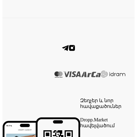
Զեղչեր և նոր
հավաքածուներ
Dropp.Market
հավելվածում