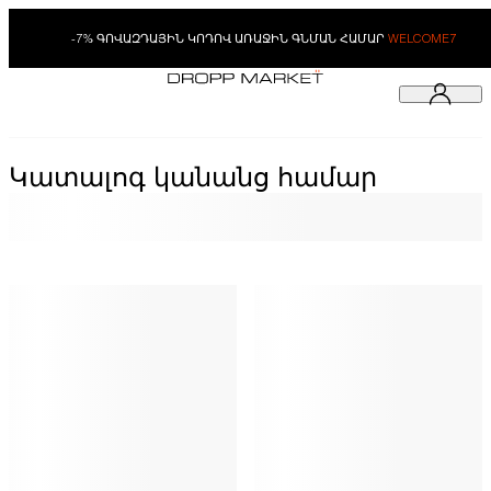
-7% ԳՈՎԱԶԴԱՅԻՆ ԿՈԴՈՎ ԱՌԱՋԻՆ ԳՆՄԱՆ ՀԱՄԱՐ
WELCOME7
Կատալոգ կանանց համար