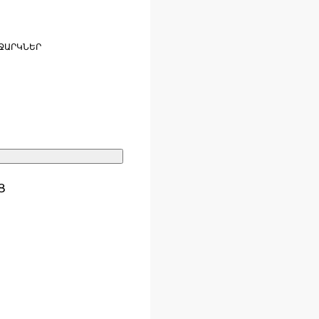
ՋԱՐԿՆԵՐ
Ց