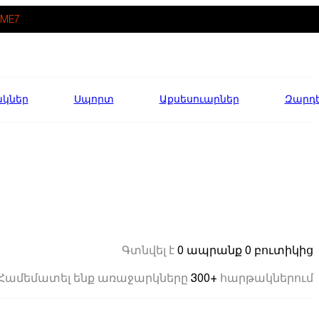
ME7
ակներ
Սպորտ
Աքսեսուարներ
Զարդ
0 ապրանք
0 բուտիկից
Գտնվել է
300+
Համեմատել ենք առաջարկները
հարթակներում