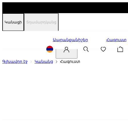
Կանացի
Տղամարդկանց
Զեղչեր
Ապրանքանիշեր
Հագուստ
Գլխավոր էջ
Կանանց
Հագուստ