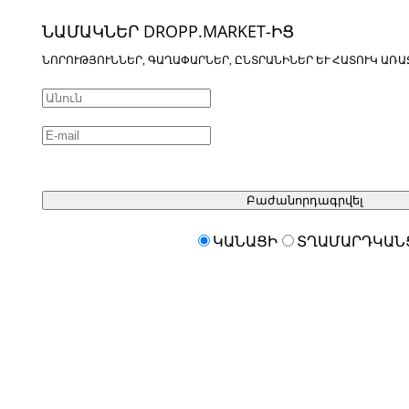
ՆԱՄԱԿՆԵՐ DROPP.MARKET-ԻՑ
ՆՈՐՈՒԹՅՈՒՆՆԵՐ, ԳԱՂԱՓԱՐՆԵՐ, ԸՆՏՐԱՆԻՆԵՐ ԵՒ ՀԱՏՈՒԿ ԱՌԱ
Բաժանորդագրվել
ԿԱՆԱՑԻ
ՏՂԱՄԱՐԴԿԱՆ