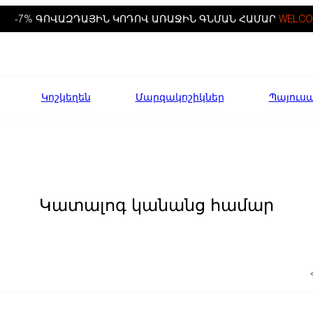
-7% ԳՈՎԱԶԴԱՅԻՆ ԿՈԴՈՎ ԱՌԱՋԻՆ ԳՆՄԱՆ ՀԱՄԱՐ
WELCO
Կոշկեղեն
Մարզակոշիկներ
Պայուս
Կատալոգ կանանց համար