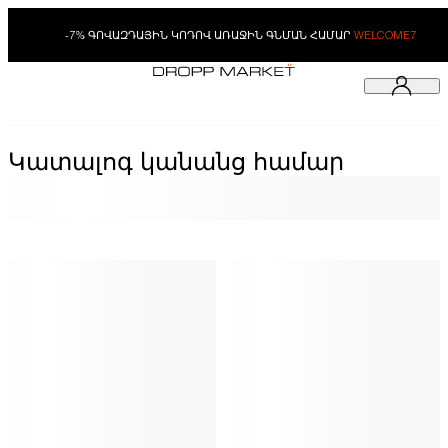
-7% ԳՈՎԱԶԴԱՅԻՆ ԿՈԴՈՎ ԱՌԱՋԻՆ ԳՆՄԱՆ ՀԱՄԱՐ
WELCOME7
Կատալոգ կանանց համար