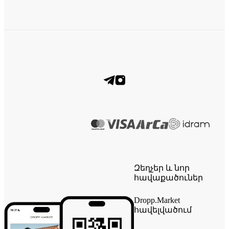
Զեղչեր և նոր
հավաքածուներ
Dropp.Market
հավելվածում