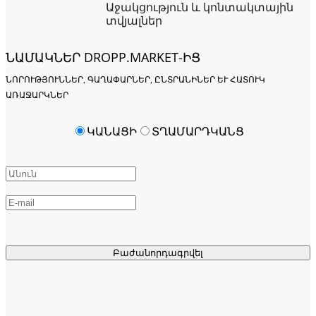
Աջակցություն և կոնտակտային
տվյալներ
ՆԱՄԱԿՆԵՐ DROPP.MARKET-ԻՑ
ՆՈՐՈՒԹՅՈՒՆՆԵՐ, ԳԱՂԱՓԱՐՆԵՐ, ԸՆՏՐԱՆԻՆԵՐ ԵՒ ՀԱՏՈՒԿ Ա
ՌԱՋԱՐԿՆԵՐ
ԿԱՆԱՑԻ
ՏՂԱՄԱՐԴԿԱՆՑ
Բաժանորդագրվել