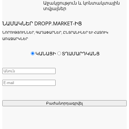
Աջակցություն և կոնտակտային
տվյալներ
ՆԱՄԱԿՆԵՐ DROPP.MARKET-ԻՑ
ՆՈՐՈՒԹՅՈՒՆՆԵՐ, ԳԱՂԱՓԱՐՆԵՐ, ԸՆՏՐԱՆԻՆԵՐ ԵՒ ՀԱՏՈՒԿ Ա
ՌԱՋԱՐԿՆԵՐ
ԿԱՆԱՑԻ
ՏՂԱՄԱՐԴԿԱՆՑ
Բաժանորդագրվել