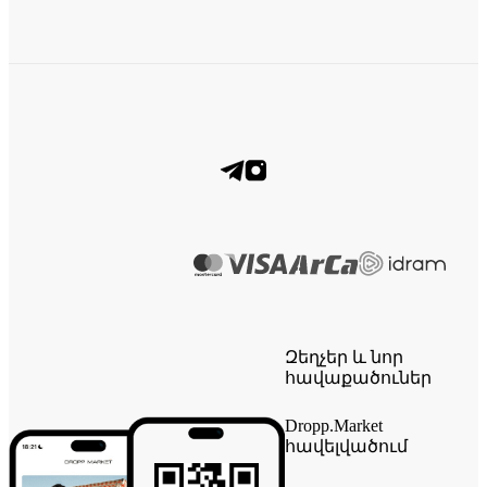
Զեղչեր և նոր
հավաքածուներ
Dropp.Market
հավելվածում