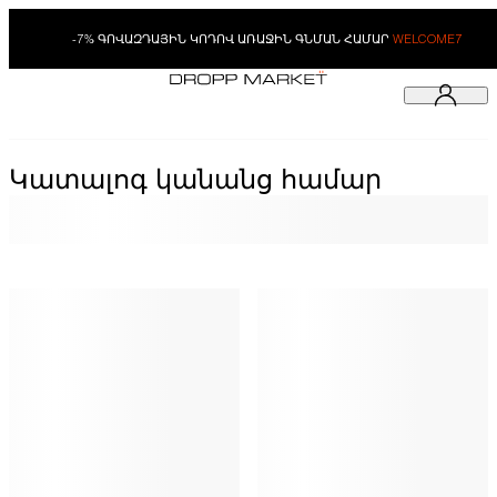
-7% ԳՈՎԱԶԴԱՅԻՆ ԿՈԴՈՎ ԱՌԱՋԻՆ ԳՆՄԱՆ ՀԱՄԱՐ
WELCOME7
Կատալոգ կանանց համար