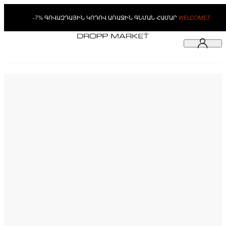
-7% ԳՈՎԱԶԴԱՅԻՆ ԿՈԴՈՎ ԱՌԱՋԻՆ ԳՆՄԱՆ ՀԱՄԱՐ
WELCOME7