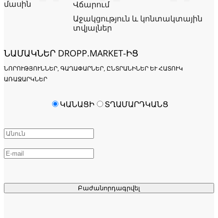
մասին
Վճարում
Աջակցություն և կոնտակտային
տվյալներ
ՆԱՄԱԿՆԵՐ DROPP.MARKET-ԻՑ
ՆՈՐՈՒԹՅՈՒՆՆԵՐ, ԳԱՂԱՓԱՐՆԵՐ, ԸՆՏՐԱՆԻՆԵՐ ԵՒ ՀԱՏՈՒԿ Ա
ՌԱՋԱՐԿՆԵՐ
ԿԱՆԱՑԻ
ՏՂԱՄԱՐԴԿԱՆՑ
Բաժանորդագրվել