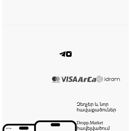
Զեղչեր և նոր
հավաքածուներ
Dropp.Market
հավելվածում