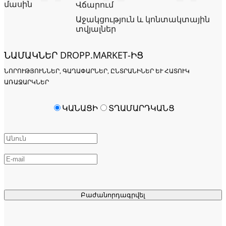
մասին
Վճարում
Աջակցություն և կոնտակտային
տվյալներ
ՆԱՄԱԿՆԵՐ DROPP.MARKET-ԻՑ
ՆՈՐՈՒԹՅՈՒՆՆԵՐ, ԳԱՂԱՓԱՐՆԵՐ, ԸՆՏՐԱՆԻՆԵՐ ԵՒ ՀԱՏՈՒԿ Ա
ՌԱՋԱՐԿՆԵՐ
ԿԱՆԱՑԻ
ՏՂԱՄԱՐԴԿԱՆՑ
Բաժանորդագրվել