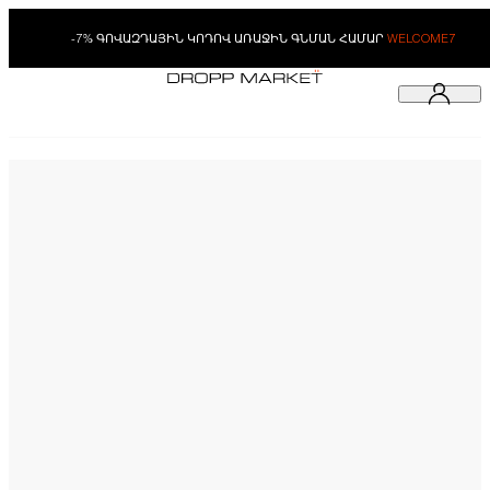
-7% ԳՈՎԱԶԴԱՅԻՆ ԿՈԴՈՎ ԱՌԱՋԻՆ ԳՆՄԱՆ ՀԱՄԱՐ
WELCOME7