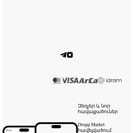
Զեղչեր և նոր
հավաքածուներ
Dropp.Market
հավելվածում