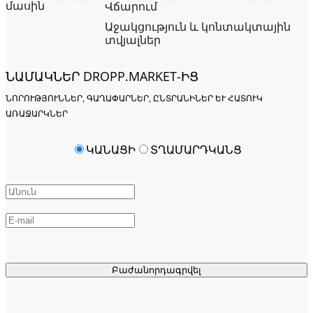
մասին
Վճարում
Աջակցություն և կոնտակտային
տվյալներ
ՆԱՄԱԿՆԵՐ DROPP.MARKET-ԻՑ
ՆՈՐՈՒԹՅՈՒՆՆԵՐ, ԳԱՂԱՓԱՐՆԵՐ, ԸՆՏՐԱՆԻՆԵՐ ԵՒ ՀԱՏՈՒԿ Ա
ՌԱՋԱՐԿՆԵՐ
ԿԱՆԱՑԻ
ՏՂԱՄԱՐԴԿԱՆՑ
Բաժանորդագրվել