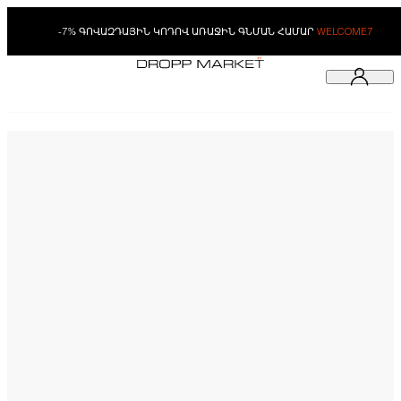
-7% ԳՈՎԱԶԴԱՅԻՆ ԿՈԴՈՎ ԱՌԱՋԻՆ ԳՆՄԱՆ ՀԱՄԱՐ
WELCOME7