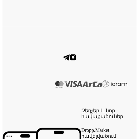
Զեղչեր և նոր
հավաքածուներ
Dropp.Market
հավելվածում