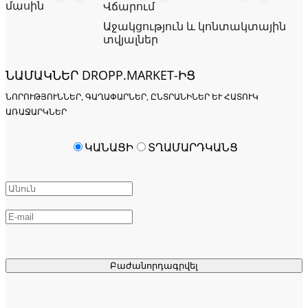
մասին
Վճարում
Աջակցություն և կոնտակտային
տվյալներ
ՆԱՄԱԿՆԵՐ DROPP.MARKET-ԻՑ
ՆՈՐՈՒԹՅՈՒՆՆԵՐ, ԳԱՂԱՓԱՐՆԵՐ, ԸՆՏՐԱՆԻՆԵՐ ԵՒ ՀԱՏՈՒԿ Ա
ՌԱՋԱՐԿՆԵՐ
ԿԱՆԱՑԻ
ՏՂԱՄԱՐԴԿԱՆՑ
Բաժանորդագրվել