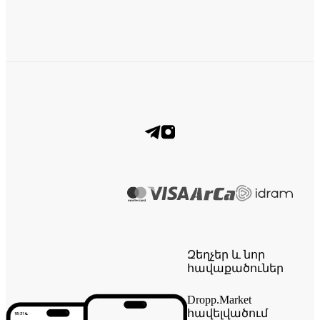
Զեղչեր և նոր
հավաքածուներ
Dropp.Market
հավելվածում