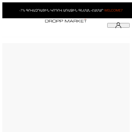
-7% ԳՈՎԱԶԴԱՅԻՆ ԿՈԴՈՎ ԱՌԱՋԻՆ ԳՆՄԱՆ ՀԱՄԱՐ
WELCOME7