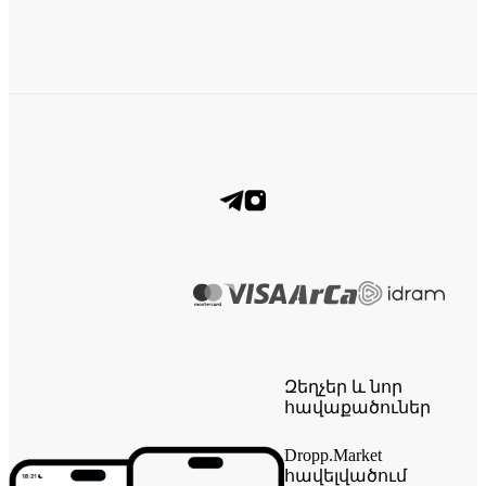
Զեղչեր և նոր
հավաքածուներ
Dropp.Market
հավելվածում