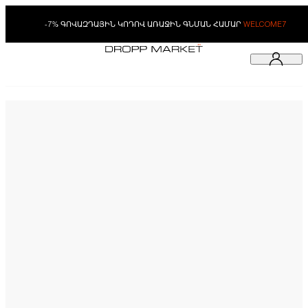
-7% ԳՈՎԱԶԴԱՅԻՆ ԿՈԴՈՎ ԱՌԱՋԻՆ ԳՆՄԱՆ ՀԱՄԱՐ
WELCOME7