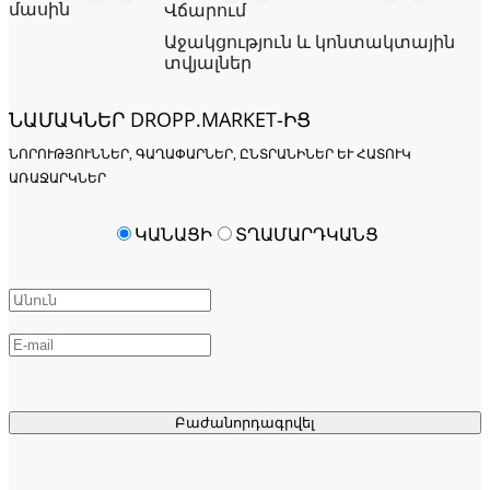
մասին
Վճարում
Աջակցություն և կոնտակտային
տվյալներ
ՆԱՄԱԿՆԵՐ DROPP.MARKET-ԻՑ
ՆՈՐՈՒԹՅՈՒՆՆԵՐ, ԳԱՂԱՓԱՐՆԵՐ, ԸՆՏՐԱՆԻՆԵՐ ԵՒ ՀԱՏՈՒԿ Ա
ՌԱՋԱՐԿՆԵՐ
ԿԱՆԱՑԻ
ՏՂԱՄԱՐԴԿԱՆՑ
Բաժանորդագրվել