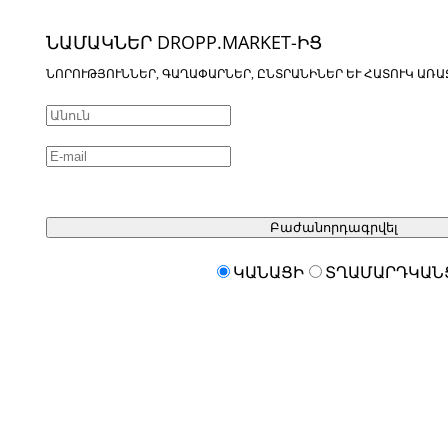
ՆԱՄԱԿՆԵՐ DROPP.MARKET-ԻՑ
ՆՈՐՈՒԹՅՈՒՆՆԵՐ, ԳԱՂԱՓԱՐՆԵՐ, ԸՆՏՐԱՆԻՆԵՐ ԵՒ ՀԱՏՈՒԿ ԱՌԱ
Բաժանորդագրվել
ԿԱՆԱՑԻ
ՏՂԱՄԱՐԴԿԱՆ