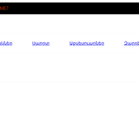
ME7
ակներ
Սպորտ
Աքսեսուարներ
Զարդ