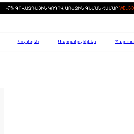
-7% ԳՈՎԱԶԴԱՅԻՆ ԿՈԴՈՎ ԱՌԱՋԻՆ ԳՆՄԱՆ ՀԱՄԱՐ
WELCO
Կոշկեղեն
Մարզակոշիկներ
Պայուս