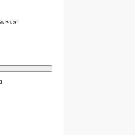
ՋԱՐԿՆԵՐ
Ց