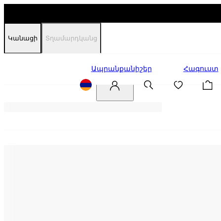
Կանացի
Տղամարդկանց
Զեղչեր
Ապրանքանիշեր
Հագուստ